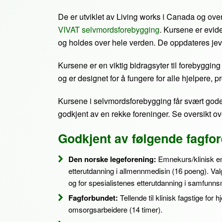
De er utviklet av Living works i Canada og over
VIVAT selvmordsforebygging
. Kursene er evid
og holdes over hele verden. De oppdateres jevn
Kursene er en viktig bidragsyter til forebyggin
og er designet for å fungere for alle hjelpere, p
Kursene i selvmordsforebygging får svært gode
godkjent av en rekke foreninger. Se oversikt ov
Godkjent av følgende fagfo
Den norske legeforening:
Emnekurs/klinisk emn
etterutdanning i allmennmedisin (16 poeng). Valg
og for spesialistenes etterutdanning i samfunns
Fagforbundet:
Tellende til klinisk fagstige for h
omsorgsarbeidere (14 timer).