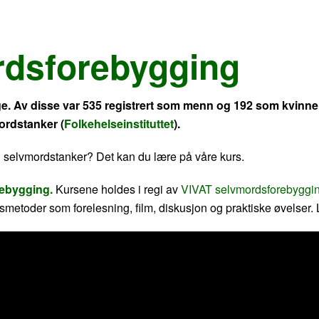
rdsforebygging
rge. Av disse var 535 registrert som menn og 192 som kvinner.
ordstanker (
Folkehelseinstituttet
).
ed selvmordstanker? Det kan du lære på våre kurs.
orebygging.
Kursene holdes i regi av
VIVAT selvmordsforebyggi
gsmetoder som forelesning, film, diskusjon og praktiske øvelser