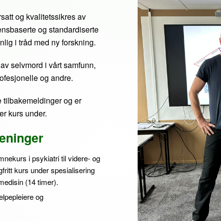
satt og kvalitetssikres av
ensbaserte og standardiserte
lig i tråd med ny forskning.
g av selvmord i vårt samfunn,
rofesjonelle og andre.
 tilbakemeldinger og er
er kurs under.
reninger
ekurs i psykiatri til videre- og
fritt kurs under spesialisering
medisin (14 timer).
jelpepleiere og