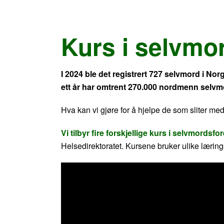
Kurs i selvmo
I 2024 ble det registrert 727 selvmord i No
ett år har omtrent 270.000 nordmenn selvm
Hva kan vi gjøre for å hjelpe de som sliter m
Vi tilbyr fire forskjellige kurs i selvmordsf
Helsedirektoratet. Kursene bruker ulike lærin