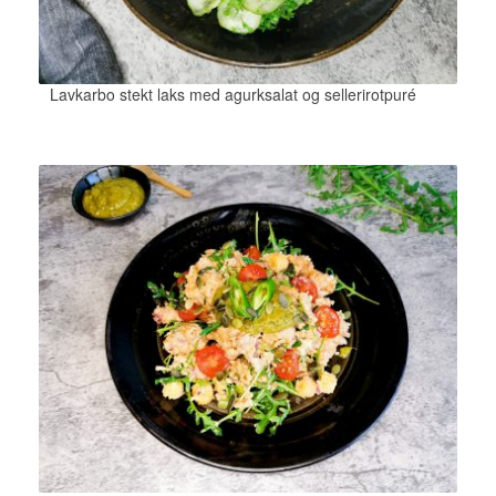
Lavkarbo stekt laks med agurksalat og sellerirotpuré