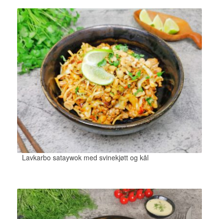
Lavkarbo sataywok med svinekjøtt og kål