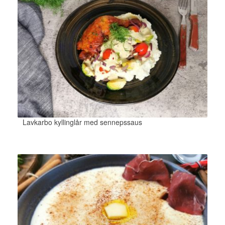
Lavkarbo kyllinglår med sennepssaus