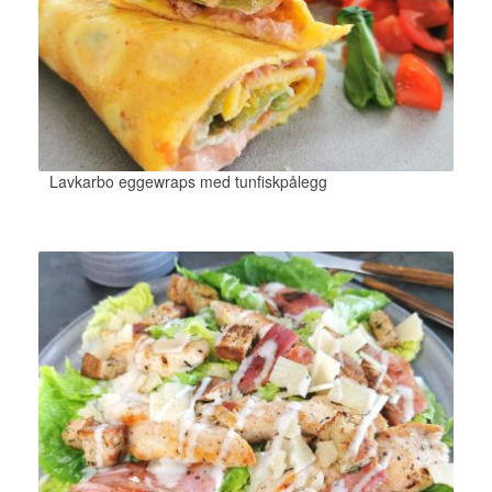
Lavkarbo eggewraps med tunfiskpålegg