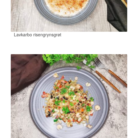
Lavkarbo risengrynsgrøt