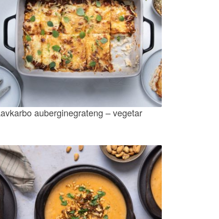
avkarbo auberginegrateng – vegetar