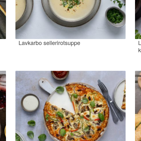
Lavkarbo sellerirotsuppe
L
k