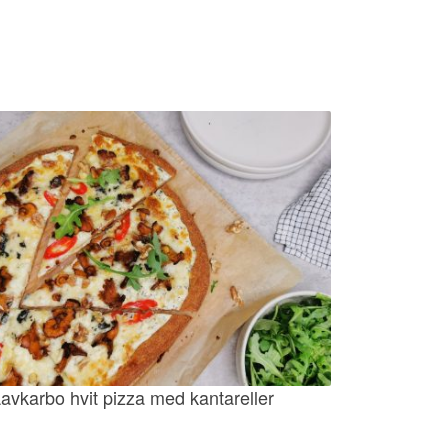
avkarbo hvit pizza med kantareller