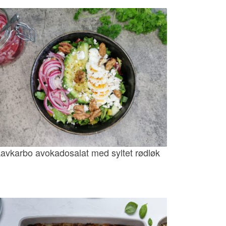
avkarbo avokadosalat med syltet rødløk