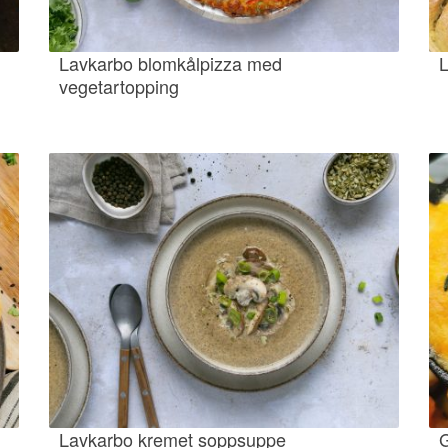
Lavkarbo blomkålpizza med
L
vegetartopping
Lavkarbo kremet soppsuppe
G