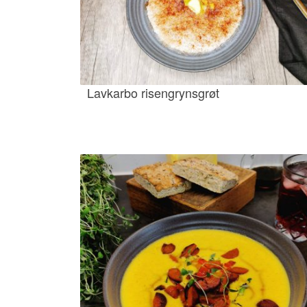
Lavkarbo risengrynsgrøt