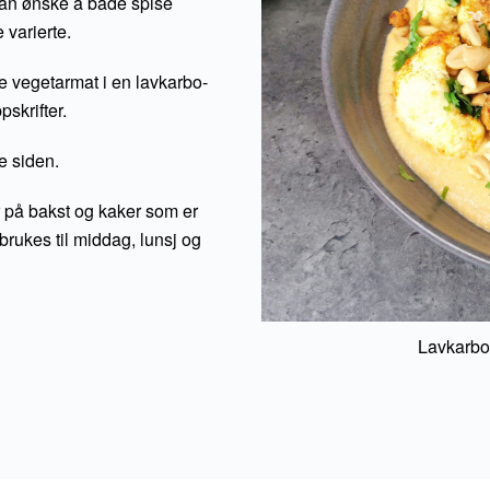
an ønske å både spise
e varierte.
ere vegetarmat i en lavkarbo-
pskrifter.
e siden.
r på bakst og kaker som er
brukes til middag, lunsj og
Lavkarbo