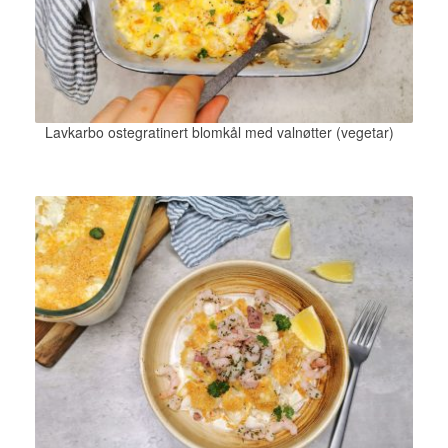
Lavkarbo ostegratinert blomkål med valnøtter (vegetar)