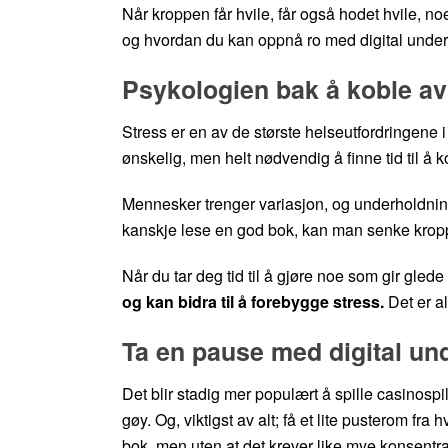
Når kroppen får hvile, får også hodet hvile, no
og hvordan du kan oppnå ro med digital under
Psykologien bak å koble av
Stress er en av de største helseutfordringene i
ønskelig, men helt nødvendig å finne tid til å k
Mennesker trenger variasjon, og underholdning g
kanskje lese en god bok, kan man senke kropp
Når du tar deg tid til å gjøre noe som gir gl
og kan bidra til å forebygge stress.
Det er al
Ta en pause med digital un
Det blir stadig mer populært å spille casinosp
gøy. Og, viktigst av alt; få et lite pusterom
bok, men uten at det krever like mye konsentr