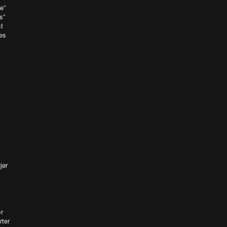
e”
es”
t
es
jør
r
rter