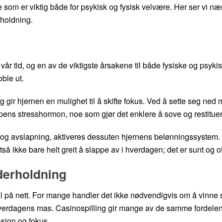
e som er viktig både for psykisk og fysisk velvære. Her ser vi næ
holdning.
 vår tid, og en av de viktigste årsakene til både fysiske og psyk
oble ut.
ir hjernen en mulighet til å skifte fokus. Ved å sette seg ned me
ens stresshormon, noe som gjør det enklere å sove og restituer
ede og avslapning, aktiveres dessuten hjernens belønningssystem.
tså ikke bare helt greit å slappe av i hverdagen; det er sunt og o
derholdning
ill på nett. For mange handler det ikke nødvendigvis om å vinne
 fra hverdagens mas. Casinospilling gir mange av de samme forde
asjon og fokus.