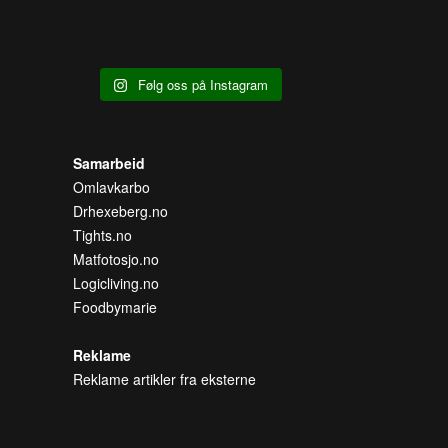
Følg oss på Instagram
Samarbeid
Omlavkarbo
Drhexeberg.no
Tights.no
Matfotosjo.no
Logicliving.no
Foodbymarie
Reklame
Reklame artikler fra eksterne