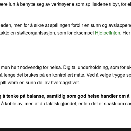
re lurt å benytte seg av verktøyene som spillsidene tilbyr, for
leden, men for å sikre at spillingen forblir en sunn og avslappend
ontakte en støtteorganisasjon, som for eksempel
Hjelpelinjen
. Her
, men helt nødvendig for helsa. Digital underholdning, som for e
, så lenge det brukes på en kontrollert måte. Ved å velge trygge s
spill være en sunn del av hverdagslivet.
tig å tenke på balanse, samtidig som god helse handler om 
r å koble av, men at du faktisk gjør det, enten det er snakk om ca