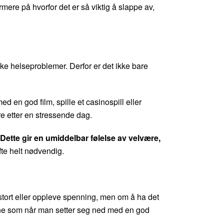
rmere på hvorfor det er så viktig å slappe av,
iske helseproblemer. Derfor er det ikke bare
d en god film, spille et casinospill eller
e etter en stressende dag.
Dette gir en umiddelbar følelse av velvære,
fte helt nødvendig.
 stort eller oppleve spenning, men om å ha det
lene som når man setter seg ned med en god