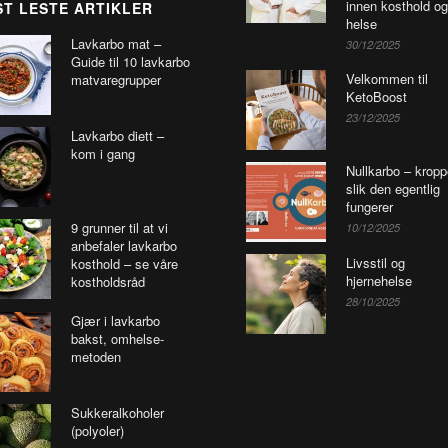
innen kosthold og
T LESTE ARTIKLER
helse
Lavkarbo mat –
30/12/2025
Guide til 10 lavkarbo
Velkommen til
matvaregrupper
KetoBoost
23/12/2025
Lavkarbo diett –
kom i gang
Nullkarbo – krop
slik den egentlig
fungerer
9 grunner til at vi
10/12/2025
anbefaler lavkarbo
Livsstil og
kosthold – se våre
hjernehelse
kostholdsråd
28/10/2025
Gjær i lavkarbo
bakst, omhelse-
metoden
Sukkeralkoholer
(polyoler)