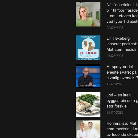
Når “anbefaler ikk
blir til “bør fraråd
– om ketogen kos
ved type 1 diabet
22/04/2026
Dr. Hexeberg
lanserer podkast:
Mat som medisin
26/02/2026
Er sprøyter det
eneste svaret på
alvorlig overvekt?
19/01/2026
Jod – en liten
byggestein som g
stor forskjell
16/01/2026
Konferanse: Mat
som medisin | Læ
av ledende ekspe