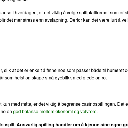
pause i hverdagen, er det viktig å velge spillplattformer som er 
blir det mer stress enn avslapning. Derfor kan det være lurt å v
er, slik at det er enkelt å finne noe som passer både til humøret
 når som helst og skape små øyeblikk med glede og ro.
 med måte, er det viktig å begrense casinospillingen. Det er t
inne en
god balanse mellom økonomi og velvære
.
inospill.
Ansvarlig spilling handler om å kjenne sine egne g