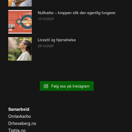
Nullkarbo – kroppen slik den egentlig fungerer
10/12/2025
Livsstil og hjernehelse
28/10/2025
Følg oss på Instagram
Samarbeid
Omlavkarbo
Drhexeberg.no
Tights.no