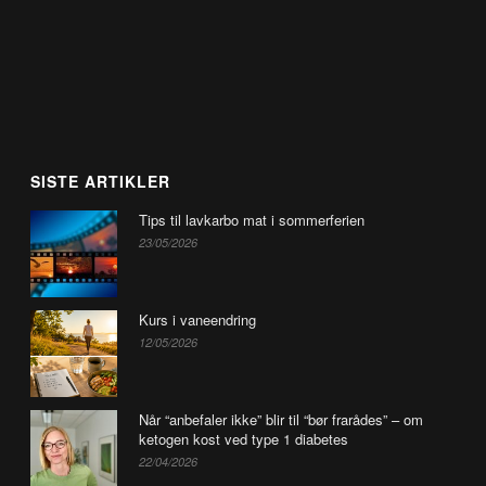
SISTE ARTIKLER
Tips til lavkarbo mat i sommerferien
23/05/2026
Kurs i vaneendring
12/05/2026
Når “anbefaler ikke” blir til “bør frarådes” – om
ketogen kost ved type 1 diabetes
22/04/2026