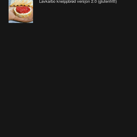
Lavkarbo kneippbrød versjon 2.0 (glutenfritt)