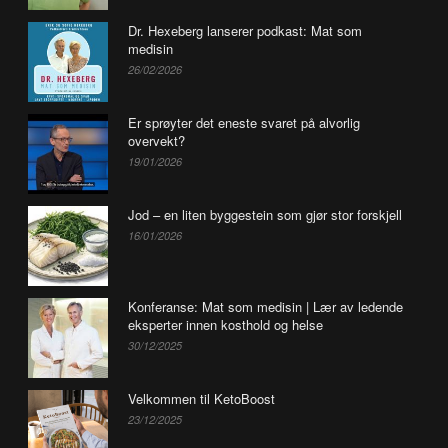
Dr. Hexeberg lanserer podkast: Mat som
medisin
26/02/2026
Er sprøyter det eneste svaret på alvorlig
overvekt?
19/01/2026
Jod – en liten byggestein som gjør stor forskjell
16/01/2026
Konferanse: Mat som medisin | Lær av ledende
eksperter innen kosthold og helse
30/12/2025
Velkommen til KetoBoost
23/12/2025