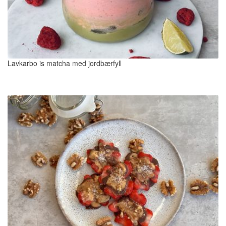
Lavkarbo is matcha med jordbærfyll