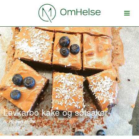
Lavkarbo kake og søtsaker
Av
Robert Helle
24/02/2020