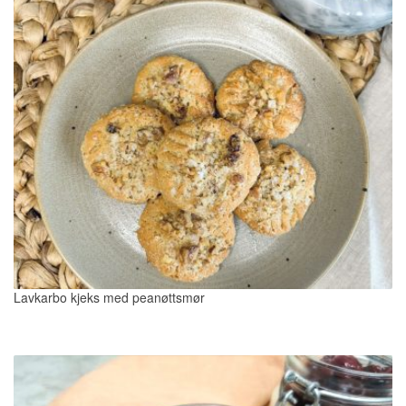
Lavkarbo kjeks med peanøttsmør