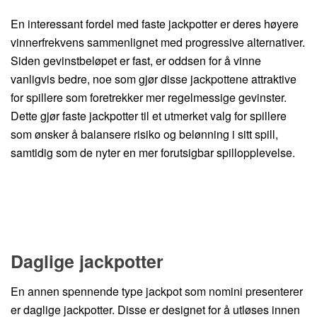
En interessant fordel med faste jackpotter er deres høyere
vinnerfrekvens sammenlignet med progressive alternativer.
Siden gevinstbeløpet er fast, er oddsen for å vinne
vanligvis bedre, noe som gjør disse jackpottene attraktive
for spillere som foretrekker mer regelmessige gevinster.
Dette gjør faste jackpotter til et utmerket valg for spillere
som ønsker å balansere risiko og belønning i sitt spill,
samtidig som de nyter en mer forutsigbar spillopplevelse.
Daglige jackpotter
En annen spennende type jackpot som nomini presenterer
er daglige jackpotter. Disse er designet for å utløses innen