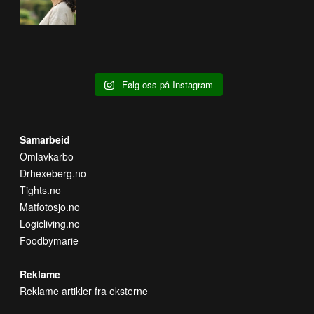
Følg oss på Instagram
Samarbeid
Omlavkarbo
Drhexeberg.no
Tights.no
Matfotosjo.no
Logicliving.no
Foodbymarie
Reklame
Reklame artikler fra eksterne