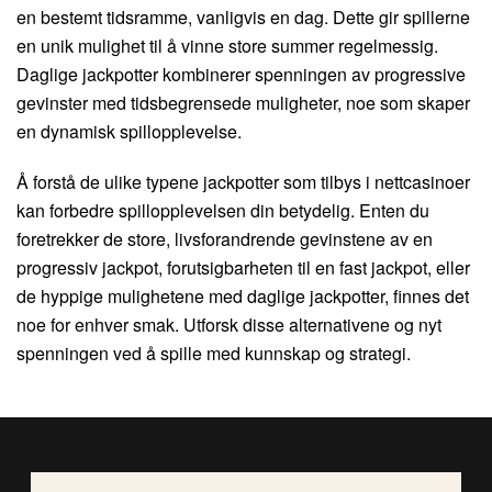
en bestemt tidsramme, vanligvis en dag. Dette gir spillerne
en unik mulighet til å vinne store summer regelmessig.
Daglige jackpotter kombinerer spenningen av progressive
gevinster med tidsbegrensede muligheter, noe som skaper
en dynamisk spillopplevelse.
Å forstå de ulike typene jackpotter som tilbys i nettcasinoer
kan forbedre spillopplevelsen din betydelig. Enten du
foretrekker de store, livsforandrende gevinstene av en
progressiv jackpot, forutsigbarheten til en fast jackpot, eller
de hyppige mulighetene med daglige jackpotter, finnes det
noe for enhver smak. Utforsk disse alternativene og nyt
spenningen ved å spille med kunnskap og strategi.