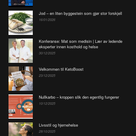
Jod – en liten byggestein som gjør stor forskjell
16/01/2026
Konferanse: Mat som medisin | Lær av ledende
eksperter innen kosthold og helse
30/12/2025
Velkommen til KetoBoost
23/12/2025
Nullkarbo – kroppen slik den egentlig fungerer
10/12/2025
Livsstil og hjernehelse
28/10/2025