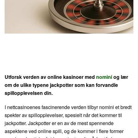
Utforsk verden av online kasinoer med
nomini
og lær
om de ulike typene jackpotter som kan forvandle
spillopplevelsen din.
I nettcasinoenes fascinerende verden tilbyr nomini et bredt
spekter av spillopplevelser, spesielt når det kommer til
jackpotter. Jackpotter er en av de mest spennende
aspektene ved online spill, og de kommer i flere former