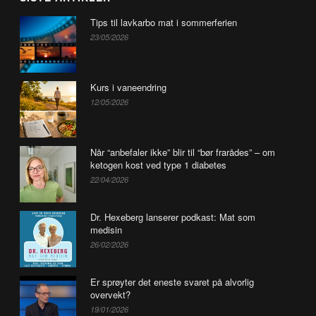
Tips til lavkarbo mat i sommerferien
23/05/2026
Kurs i vaneendring
12/05/2026
Når “anbefaler ikke” blir til “bør frarådes” – om
ketogen kost ved type 1 diabetes
22/04/2026
Dr. Hexeberg lanserer podkast: Mat som
medisin
26/02/2026
Er sprøyter det eneste svaret på alvorlig
overvekt?
19/01/2026