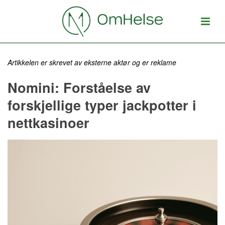
Artikkelen er skrevet av eksterne aktør og er reklame
Nomini: Forståelse av
forskjellige typer jackpotter i
nettkasinoer