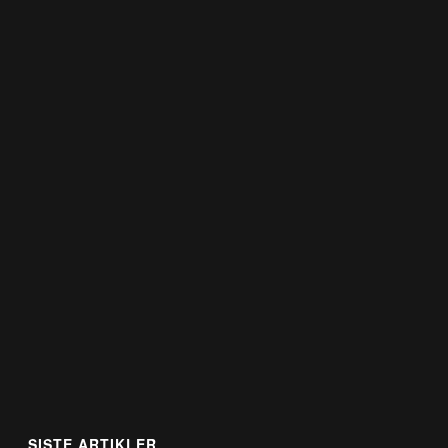
SISTE ARTIKLER