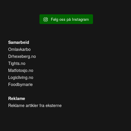
Følg oss på Instagram
Samarbeid
Omlavkarbo
Drhexeberg.no
Tights.no
Matfotosjo.no
Logicliving.no
Foodbymarie
Reklame
Reklame artikler fra eksterne