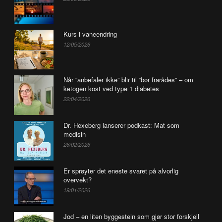
Kurs i vaneendring
12/05/2026
Når “anbefaler ikke” blir til “bør frarådes” – om
ketogen kost ved type 1 diabetes
22/04/2026
Dr. Hexeberg lanserer podkast: Mat som
medisin
26/02/2026
Er sprøyter det eneste svaret på alvorlig
overvekt?
19/01/2026
Jod – en liten byggestein som gjør stor forskjell