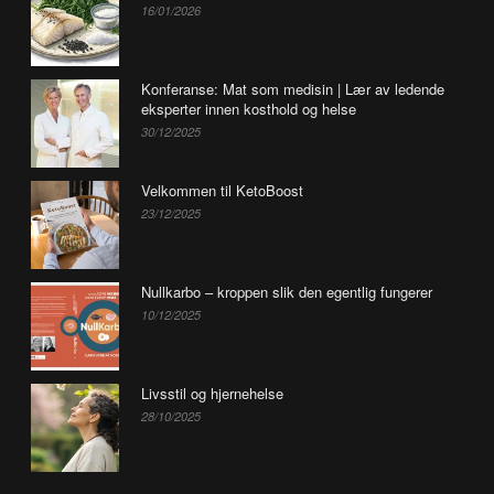
16/01/2026
Konferanse: Mat som medisin | Lær av ledende
eksperter innen kosthold og helse
30/12/2025
Velkommen til KetoBoost
23/12/2025
Nullkarbo – kroppen slik den egentlig fungerer
10/12/2025
Livsstil og hjernehelse
28/10/2025