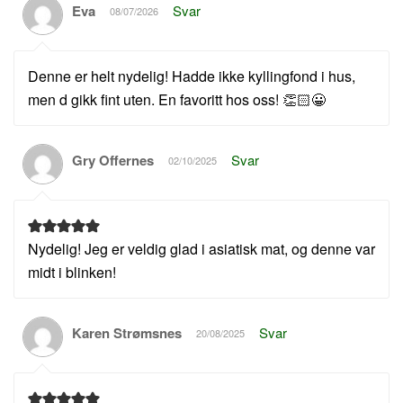
Eva
Svar
08/07/2026
Denne er helt nydelig! Hadde ikke kyllingfond i hus,
men d gikk fint uten. En favoritt hos oss! 👏🏻😀
Gry Offernes
Svar
02/10/2025
Nydelig! Jeg er veldig glad i asiatisk mat, og denne var
midt i blinken!
Karen Strømsnes
Svar
20/08/2025