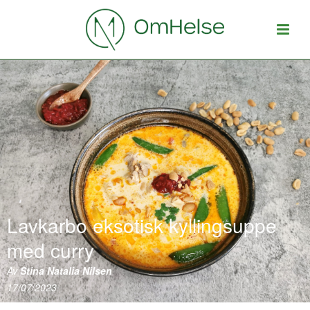
Lavkarbo eksotisk kyllingsuppe
med curry
Av
Stina Natalia Nilsen
17/07/2023