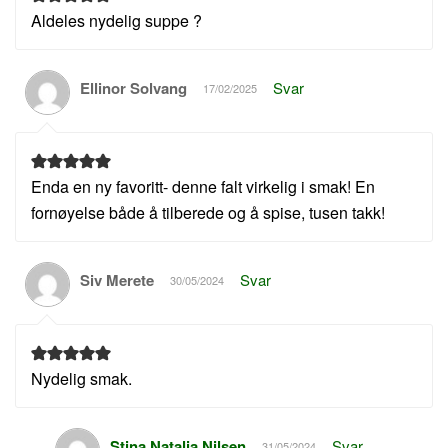
Aldeles nydelig suppe ?
Ellinor Solvang
Svar
17/02/2025
Enda en ny favoritt- denne falt virkelig i smak! En
fornøyelse både å tilberede og å spise, tusen takk!
Siv Merete
Svar
30/05/2024
Nydelig smak.
Stina Natalia Nilsen
Svar
31/05/2024