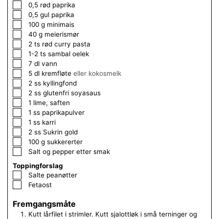
▢
0,5
rød paprika
▢
0,5
gul paprika
▢
100
g
minimais
▢
40
g
meierismør
▢
2
ts
rød curry pasta
▢
1-2
ts
sambal oelek
▢
7
dl
vann
▢
5
dl
kremfløte
eller kokosmelk
▢
2
ss
kyllingfond
▢
2
ss
glutenfri soyasaus
▢
1
lime, saften
▢
1
ss
paprikapulver
▢
1
ss
karri
▢
2
ss
Sukrin gold
▢
100
g
sukkererter
▢
Salt og pepper etter smak
Toppingforslag
▢
Salte peanøtter
▢
Fetaost
Fremgangsmåte
Kutt lårfilet i strimler. Kutt sjalottløk i små terninger og