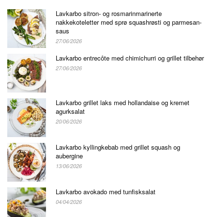
Lavkarbo sitron- og rosmarinmarinerte
nakkekoteletter med sprø squashrøsti og parmesan-
saus
27/06/2026
Lavkarbo entrecôte med chimichurri og grillet tilbehør
27/06/2026
Lavkarbo grillet laks med hollandaise og kremet
agurksalat
20/06/2026
Lavkarbo kyllingkebab med grillet squash og
aubergine
13/06/2026
Lavkarbo avokado med tunfisksalat
04/04/2026