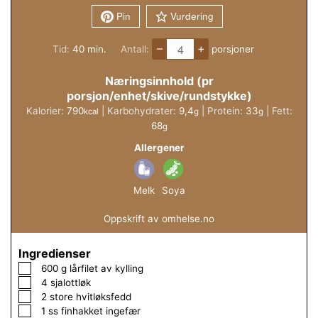
Pin
Vurdering
–
+
minutter
Tid:
40
min.
Antall:
porsjoner
Næringsinnhold (pr
porsjon/enhet/skive/rundstykke)
Kalorier:
790
|
Karbohydrater:
9,4
|
Protein:
33
|
Fett:
kcal
g
g
68
g
Allergener
Melk
Soya
Oppskrift av omhelse.no
Ingredienser
▢
600
g
lårfilet av kylling
▢
4
sjalottløk
▢
2
store
hvitløksfedd
▢
1
ss
finhakket ingefær