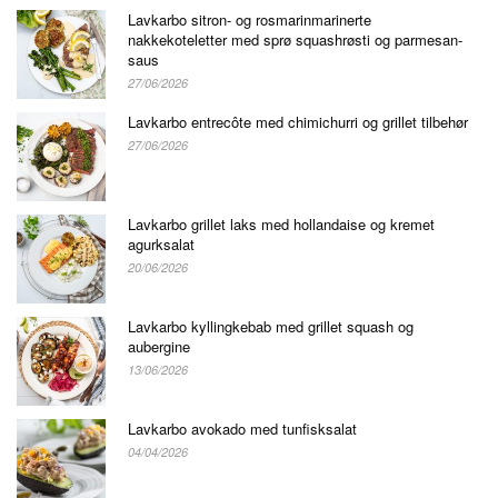
Lavkarbo sitron- og rosmarinmarinerte
nakkekoteletter med sprø squashrøsti og parmesan-
saus
27/06/2026
Lavkarbo entrecôte med chimichurri og grillet tilbehør
27/06/2026
Lavkarbo grillet laks med hollandaise og kremet
agurksalat
20/06/2026
Lavkarbo kyllingkebab med grillet squash og
aubergine
13/06/2026
Lavkarbo avokado med tunfisksalat
04/04/2026