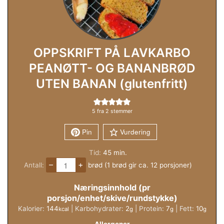
OPPSKRIFT PÅ LAVKARBO
PEANØTT- OG BANANBRØD
UTEN BANAN (glutenfritt)
5
fra
2
stemmer
Pin
Vurdering
minutter
Tid:
45
min.
–
+
Antall:
brød (1 brød gir ca. 12 porsjoner)
Næringsinnhold (pr
porsjon/enhet/skive/rundstykke)
Kalorier:
144
|
Karbohydrater:
2
|
Protein:
7
|
Fett:
10
kcal
g
g
g
Allergener