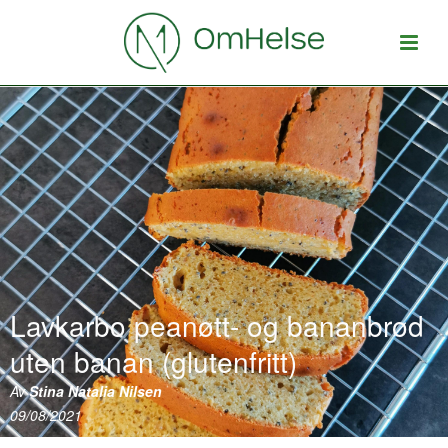
Lavkarbo peanøtt- og bananbrød
uten banan (glutenfritt)
Av
Stina Natalia Nilsen
09/08/2021