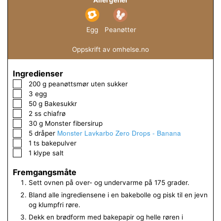
Egg
Peanøtter
Oppskrift av omhelse.no
Ingredienser
▢
200
g
peanøttsmør uten sukker
▢
3
egg
▢
50
g
Bakesukkr
▢
2
ss
chiafrø
▢
30
g
Monster fibersirup
Monster Lavkarbo Zero Drops - Banana
▢
5
dråper
▢
1
ts
bakepulver
▢
1
klype
salt
Fremgangsmåte
Sett ovnen på over- og undervarme på 175 grader.
Bland alle ingrediensene i en bakebolle og pisk til en jevn
og klumpfri røre.
Dekk en brødform med bakepapir og helle røren i