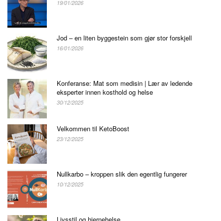
19/01/2026
Jod – en liten byggestein som gjør stor forskjell
16/01/2026
Konferanse: Mat som medisin | Lær av ledende
eksperter innen kosthold og helse
30/12/2025
Velkommen til KetoBoost
23/12/2025
Nullkarbo – kroppen slik den egentlig fungerer
10/12/2025
Livsstil og hjernehelse