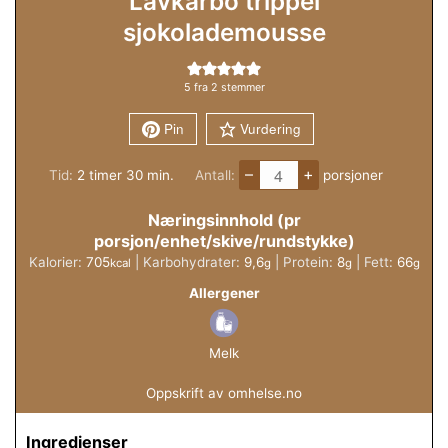
Lavkarbo trippel
sjokolademousse
5
fra
2
stemmer
Pin
Vurdering
–
+
timer
minutter
Tid:
2
timer
30
min.
Antall:
porsjoner
Næringsinnhold (pr
porsjon/enhet/skive/rundstykke)
Kalorier:
705
|
Karbohydrater:
9,6
|
Protein:
8
|
Fett:
66
kcal
g
g
g
Allergener
Melk
Oppskrift av omhelse.no
Ingredienser