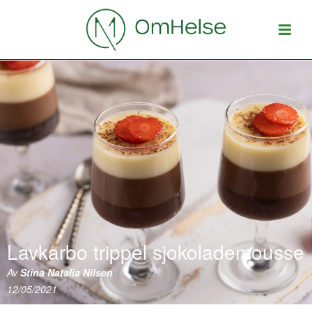
Lavkarbo trippel sjokolademousse
Av
Stina Natalia Nilsen
12/05/2021