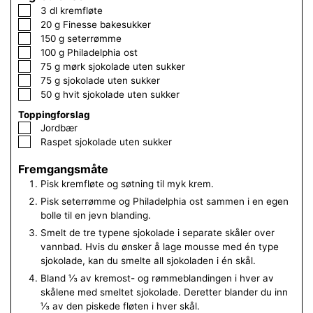
▢
3
dl
kremfløte
▢
20
g
Finesse bakesukker
▢
150
g
seterrømme
▢
100
g
Philadelphia ost
▢
75
g
mørk sjokolade uten sukker
▢
75
g
sjokolade uten sukker
▢
50
g
hvit sjokolade uten sukker
Toppingforslag
▢
Jordbær
▢
Raspet
sjokolade uten sukker
Fremgangsmåte
Pisk kremfløte og søtning til myk krem.
Pisk seterrømme og Philadelphia ost sammen i en egen
bolle til en jevn blanding.
Smelt de tre typene sjokolade i separate skåler over
vannbad. Hvis du ønsker å lage mousse med én type
sjokolade, kan du smelte all sjokoladen i én skål.
Bland ⅓ av kremost- og rømmeblandingen i hver av
skålene med smeltet sjokolade. Deretter blander du inn
⅓ av den piskede fløten i hver skål.