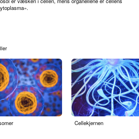
tosol er væsken i cellen, mens organellene er cellens
«cytoplasma».
ler
somer
Cellekjernen