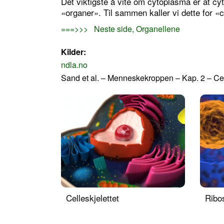
Det viktigste å vite om cytoplasma er at cy
«organer». Til sammen kaller vi dette for 
===>>> Neste side, Organellene
Kilder:
ndla.no
Sand et al. – Menneskekroppen – Kap. 2 – Cel
Celleskjelettet
Ribo