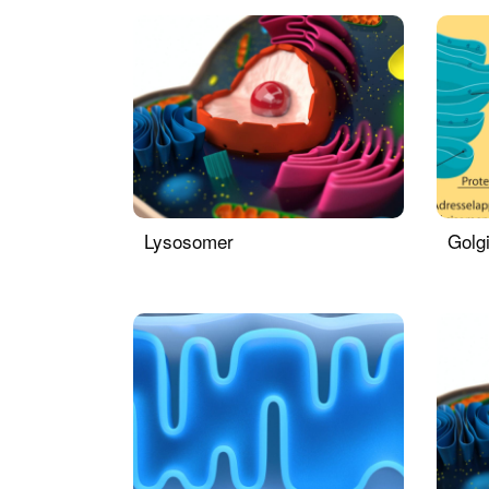
Lysosomer
Golg