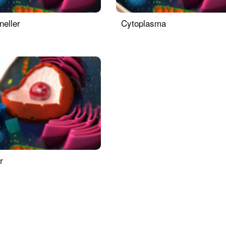
neller
Cytoplasma
r