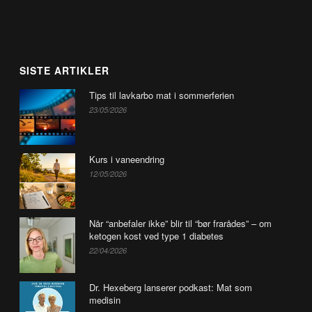
SISTE ARTIKLER
Tips til lavkarbo mat i sommerferien
23/05/2026
Kurs i vaneendring
12/05/2026
Når “anbefaler ikke” blir til “bør frarådes” – om
ketogen kost ved type 1 diabetes
22/04/2026
Dr. Hexeberg lanserer podkast: Mat som
medisin