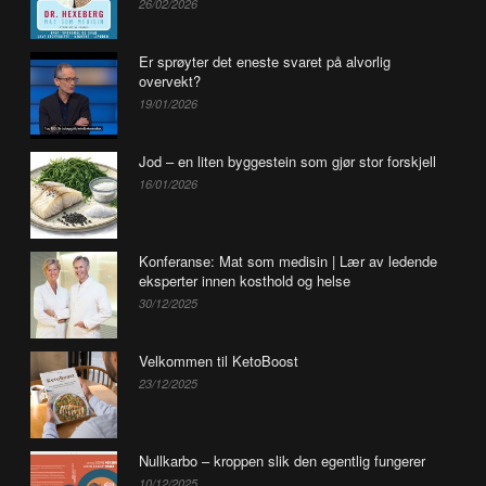
26/02/2026
Er sprøyter det eneste svaret på alvorlig
overvekt?
19/01/2026
Jod – en liten byggestein som gjør stor forskjell
16/01/2026
Konferanse: Mat som medisin | Lær av ledende
eksperter innen kosthold og helse
30/12/2025
Velkommen til KetoBoost
23/12/2025
Nullkarbo – kroppen slik den egentlig fungerer
10/12/2025