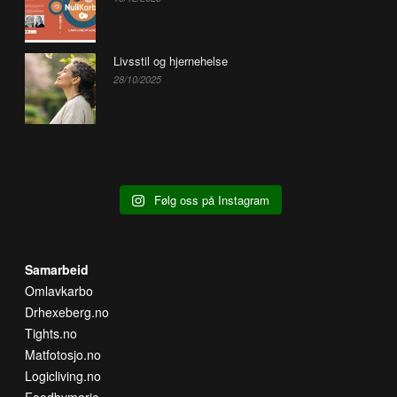
Livsstil og hjernehelse
28/10/2025
Følg oss på Instagram
Samarbeid
Omlavkarbo
Drhexeberg.no
Tights.no
Matfotosjo.no
Logicliving.no
Foodbymarie