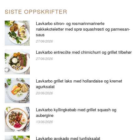
SISTE OPPSKRIFTER
Lavkarbo sitron- og rosmarinmarinerte
nakkekoteletter med sprø squashrøsti og parmesan-
saus
27/06/2026
Lavkarbo entrecôte med chimichurri og grillet tilbehør
27/06/2026
Lavkarbo grillet laks med hollandaise og kremet
agurksalat
20/06/2026
Lavkarbo kyllingkebab med grillet squash og
aubergine
13/06/2026
Lavkarbo avokado med tunfisksalat