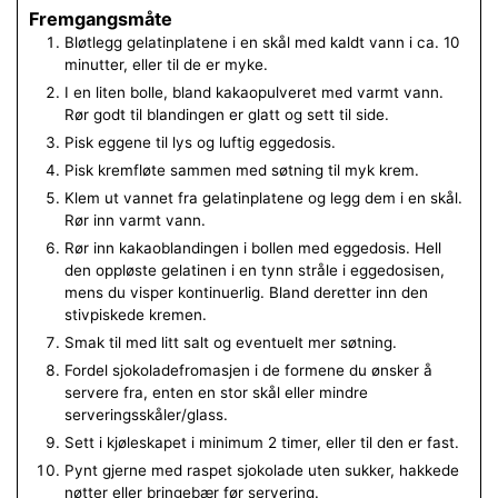
Fremgangsmåte
Bløtlegg gelatinplatene i en skål med kaldt vann i ca. 10
minutter, eller til de er myke.
I en liten bolle, bland kakaopulveret med varmt vann.
Rør godt til blandingen er glatt og sett til side.
Pisk eggene til lys og luftig eggedosis.
Pisk kremfløte sammen med søtning til myk krem.
Klem ut vannet fra gelatinplatene og legg dem i en skål.
Rør inn varmt vann.
Rør inn kakaoblandingen i bollen med eggedosis. Hell
den oppløste gelatinen i en tynn stråle i eggedosisen,
mens du visper kontinuerlig. Bland deretter inn den
stivpiskede kremen.
Smak til med litt salt og eventuelt mer søtning.
Fordel sjokoladefromasjen i de formene du ønsker å
servere fra, enten en stor skål eller mindre
serveringsskåler/glass.
Sett i kjøleskapet i minimum 2 timer, eller til den er fast.
Pynt gjerne med raspet sjokolade uten sukker, hakkede
nøtter eller bringebær før servering.