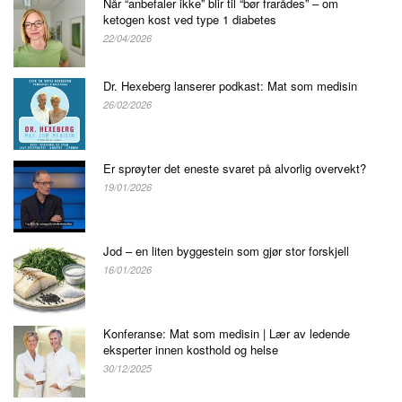
Når “anbefaler ikke” blir til “bør frarådes” – om
ketogen kost ved type 1 diabetes
22/04/2026
Dr. Hexeberg lanserer podkast: Mat som medisin
26/02/2026
Er sprøyter det eneste svaret på alvorlig overvekt?
19/01/2026
Jod – en liten byggestein som gjør stor forskjell
16/01/2026
Konferanse: Mat som medisin | Lær av ledende
eksperter innen kosthold og helse
30/12/2025