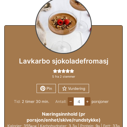
Lavkarbo sjokoladefromasj
5
fra
2
stemmer
Pin
Vurdering
–
+
timer
minutter
Tid:
2
timer
30
min.
Antall:
porsjoner
Næringsinnhold (pr
porsjon/enhet/skive/rundstykke)
Kalorier:
355
|
Karbohydrater:
3,3
|
Protein:
9
|
Fett:
33
kcal
g
g
g