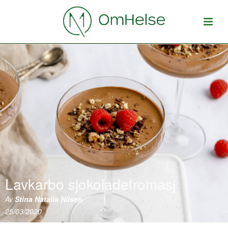
Lavkarbo sjokoladefromasj
Av
Stina Natalia Nilsen
25/03/2020