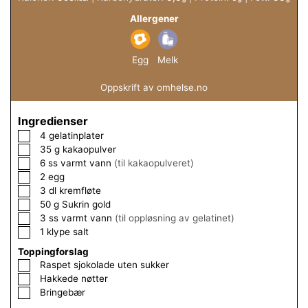
Allergener
Egg
Melk
Oppskrift av omhelse.no
Ingredienser
▢
4
gelatinplater
▢
35
g
kakaopulver
▢
6
ss
varmt vann
(til kakaopulveret)
▢
2
egg
▢
3
dl
kremfløte
▢
50
g
Sukrin gold
▢
3
ss
varmt vann
(til oppløsning av gelatinet)
▢
1
klype
salt
Toppingforslag
▢
Raspet sjokolade uten sukker
▢
Hakkede nøtter
▢
Bringebær