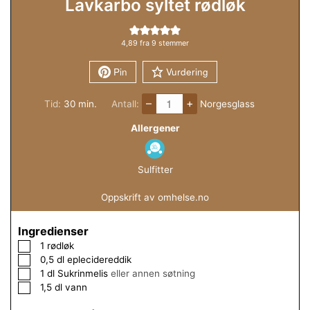
Lavkarbo syltet rødløk
4,89
fra
9
stemmer
Pin
Vurdering
–
+
minutter
Tid:
30
min.
Antall:
Norgesglass
Allergener
Sulfitter
Oppskrift av omhelse.no
Ingredienser
▢
1
rødløk
▢
0,5
dl
eplecidereddik
▢
1
dl
Sukrinmelis
eller annen søtning
▢
1,5
dl
vann