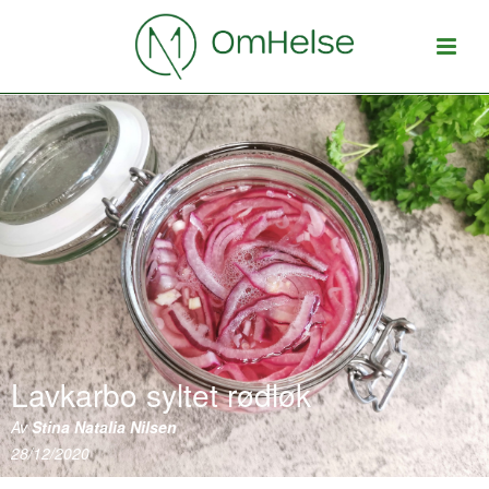
Lavkarbo syltet rødløk
Av
Stina Natalia Nilsen
28/12/2020