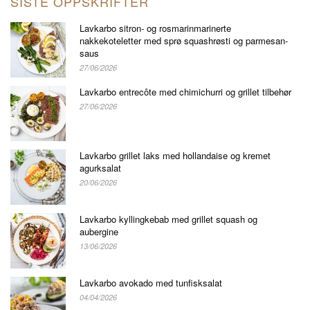
SISTE OPPSKRIFTER
Lavkarbo sitron- og rosmarinmarinerte
nakkekoteletter med sprø squashrøsti og parmesan-
saus
27/06/2026
Lavkarbo entrecôte med chimichurri og grillet tilbehør
27/06/2026
Lavkarbo grillet laks med hollandaise og kremet
agurksalat
20/06/2026
Lavkarbo kyllingkebab med grillet squash og
aubergine
13/06/2026
Lavkarbo avokado med tunfisksalat
04/04/2026