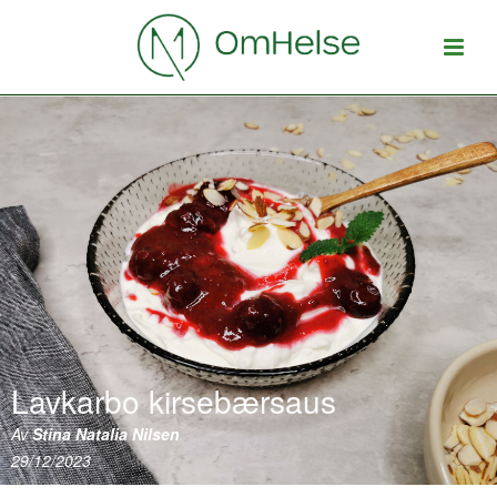
Lavkarbo kirsebærsaus
Av
Stina Natalia Nilsen
29/12/2023