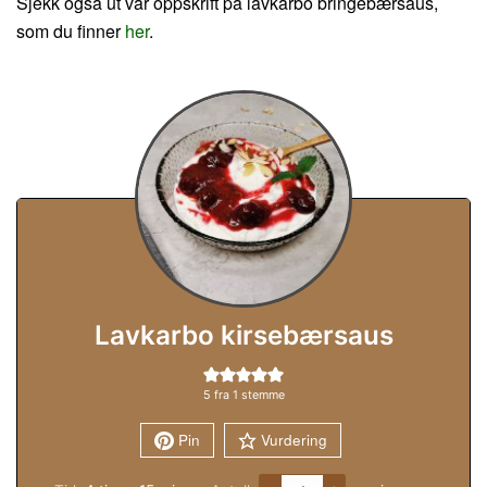
Sjekk også ut vår oppskrift på lavkarbo bringebærsaus,
som du finner
her
.
Lavkarbo kirsebærsaus
5
fra 1 stemme
Pin
Vurdering