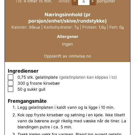
–
+
timer
minutter
Tid:
4
timer
15
min.
Antall:
porsjoner
Næringsinnhold (pr
porsjon/enhet/skive/rundstykke)
Kalorier:
36
|
Karbohydrater:
7
|
Protein:
1,6
|
Fett:
0
kcal
g
g
g
Allergener
Ingen
Oppskrift av omhelse.no
Ingredienser
▢
0,75
stk.
gelatinplate
(gelatinplaten kan klippes i to)
▢
300
g
frosne kirsebær
▢
50
g
sukkr gull
Fremgangsmåte
Legg gelatinplaten i kaldt vann og la ligge i 10 min.
Kok opp fryste kirsebær og søtning i en kjele. Ikke tilsett
vann da bærene avgir rikelig med væske når de tiner. La
blandingen putre i ca. 5 min.
Trekk kjelen vekk fra varmen. Bland inn avrent gelatin