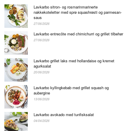
Lavkarbo sitron- og rosmarinmarinerte
nakkekoteletter med sprø squashrøsti og parmesan-
saus
27/06/2026
Lavkarbo entrecôte med chimichurri og grillet tilbehør
27/06/2026
Lavkarbo grillet laks med hollandaise og kremet
agurksalat
20/06/2026
Lavkarbo kyllingkebab med grillet squash og
aubergine
13/06/2026
Lavkarbo avokado med tunfisksalat
04/04/2026