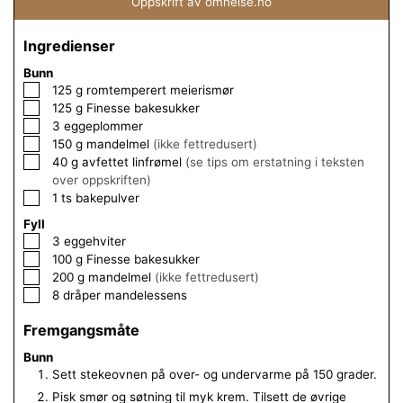
Oppskrift av omhelse.no
Ingredienser
Bunn
▢
125
g
romtemperert meierismør
▢
125
g
Finesse bakesukker
▢
3
eggeplommer
▢
150
g
mandelmel
(ikke fettredusert)
▢
40
g
avfettet linfrømel
(se tips om erstatning i teksten
over oppskriften)
▢
1
ts
bakepulver
Fyll
▢
3
eggehviter
▢
100
g
Finesse bakesukker
▢
200
g
mandelmel
(ikke fettredusert)
▢
8
dråper
mandelessens
Fremgangsmåte
Bunn
Sett stekeovnen på over- og undervarme på 150 grader.
Pisk smør og søtning til myk krem. Tilsett de øvrige