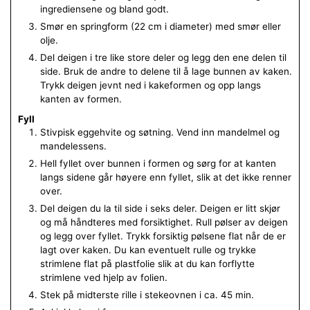
ingrediensene og bland godt.
Smør en springform (22 cm i diameter) med smør eller
olje.
Del deigen i tre like store deler og legg den ene delen til
side. Bruk de andre to delene til å lage bunnen av kaken.
Trykk deigen jevnt ned i kakeformen og opp langs
kanten av formen.
Fyll
Stivpisk eggehvite og søtning. Vend inn mandelmel og
mandelessens.
Hell fyllet over bunnen i formen og sørg for at kanten
langs sidene går høyere enn fyllet, slik at det ikke renner
over.
Del deigen du la til side i seks deler. Deigen er litt skjør
og må håndteres med forsiktighet. Rull pølser av deigen
og legg over fyllet. Trykk forsiktig pølsene flat når de er
lagt over kaken. Du kan eventuelt rulle og trykke
strimlene flat på plastfolie slik at du kan forflytte
strimlene ved hjelp av folien.
Stek på midterste rille i stekeovnen i ca. 45 min.