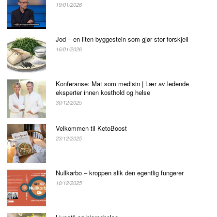
19/01/2026
Jod – en liten byggestein som gjør stor forskjell
16/01/2026
Konferanse: Mat som medisin | Lær av ledende
eksperter innen kosthold og helse
30/12/2025
Velkommen til KetoBoost
23/12/2025
Nullkarbo – kroppen slik den egentlig fungerer
10/12/2025