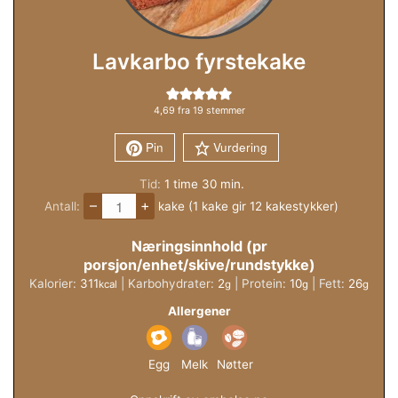
Lavkarbo fyrstekake
4,69
fra
19
stemmer
Pin
Vurdering
time
minutter
Tid:
1
time
30
min.
–
+
Antall:
kake (1 kake gir 12 kakestykker)
Næringsinnhold (pr
porsjon/enhet/skive/rundstykke)
Kalorier:
311
|
Karbohydrater:
2
|
Protein:
10
|
Fett:
26
kcal
g
g
g
Allergener
Egg
Melk
Nøtter