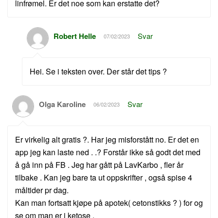
linfrømel. Er det noe som kan erstatte det?
Robert Helle
Svar
07/02/2023
Hei. Se i teksten over. Der står det tips ?
Olga Karoline
Svar
06/02/2023
Er virkelig alt gratis ?. Har jeg misforstått no. Er det en
app jeg kan laste ned . .? Forstår ikke så godt det med
å gå inn på FB . Jeg har gått på LavKarbo , fler år
tilbake . Kan jeg bare ta ut oppskrifter , også spise 4
måltider pr dag.
Kan man fortsatt kjøpe på apotek( cetonstikks ? ) for og
se om man er i ketose .