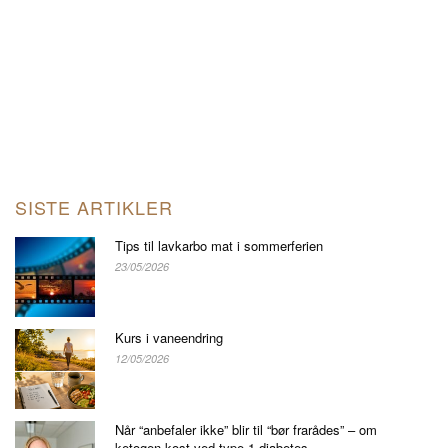
SISTE ARTIKLER
Tips til lavkarbo mat i sommerferien
23/05/2026
Kurs i vaneendring
12/05/2026
Når “anbefaler ikke” blir til “bør frarådes” – om
ketogen kost ved type 1 diabetes