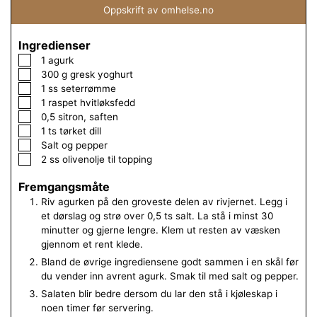
Oppskrift av omhelse.no
Ingredienser
▢
1
agurk
▢
300
g
gresk yoghurt
▢
1
ss
seterrømme
▢
1
raspet hvitløksfedd
▢
0,5
sitron, saften
▢
1
ts
tørket dill
▢
Salt og pepper
▢
2
ss
olivenolje til topping
Fremgangsmåte
Riv agurken på den groveste delen av rivjernet. Legg i
et dørslag og strø over 0,5 ts salt. La stå i minst 30
minutter og gjerne lengre. Klem ut resten av væsken
gjennom et rent klede.
Bland de øvrige ingrediensene godt sammen i en skål før
du vender inn avrent agurk. Smak til med salt og pepper.
Salaten blir bedre dersom du lar den stå i kjøleskap i
noen timer før servering.