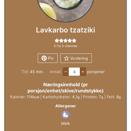
Lavkarbo tzatziki
5
fra
3
stemmer
Pin
Vurdering
–
+
minutter
Tid:
45
min.
Antall:
porsjoner
Næringsinnhold (pr
porsjon/enhet/skive/rundstykke)
Kalorier:
114
|
Karbohydrater:
4,1
|
Protein:
7
|
Fett:
8
kcal
g
g
g
Allergener
Melk