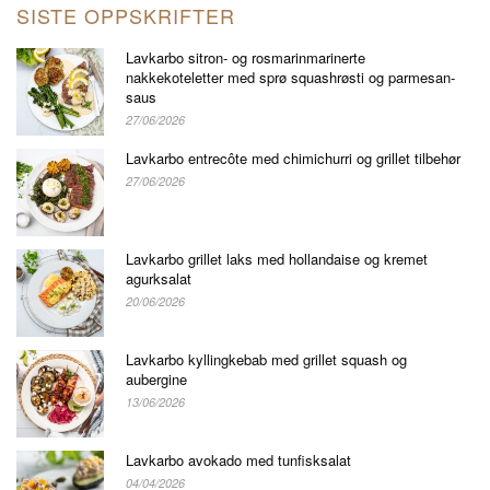
SISTE OPPSKRIFTER
Lavkarbo sitron- og rosmarinmarinerte
nakkekoteletter med sprø squashrøsti og parmesan-
saus
27/06/2026
Lavkarbo entrecôte med chimichurri og grillet tilbehør
27/06/2026
Lavkarbo grillet laks med hollandaise og kremet
agurksalat
20/06/2026
Lavkarbo kyllingkebab med grillet squash og
aubergine
13/06/2026
Lavkarbo avokado med tunfisksalat
04/04/2026