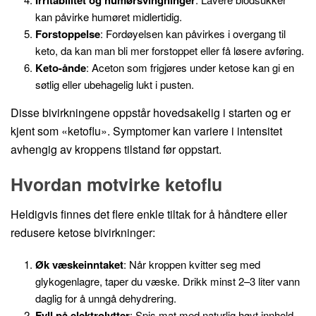
Irritabilitet og humørsvingninger
kan påvirke humøret midlertidig.
Forstoppelse
: Fordøyelsen kan påvirkes i overgang til
keto, da kan man bli mer forstoppet eller få løsere avføring.
Keto-ånde
: Aceton som frigjøres under ketose kan gi en
søtlig eller ubehagelig lukt i pusten.
Disse bivirkningene oppstår hovedsakelig i starten og er
kjent som «ketoflu». Symptomer kan variere i intensitet
avhengig av kroppens tilstand før oppstart.
Hvordan motvirke ketoflu
Heldigvis finnes det flere enkle tiltak for å håndtere eller
redusere ketose bivirkninger:
Øk væskeinntaket
: Når kroppen kvitter seg med
glykogenlagre, taper du væske. Drikk minst 2–3 liter vann
daglig for å unngå dehydrering.
Fyll på elektrolytter
: Spis mat med naturlig høyt innhold