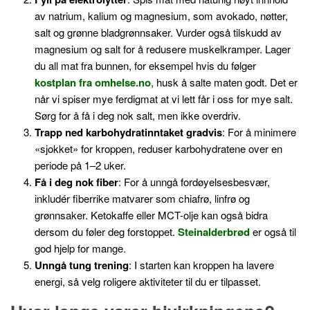
av natrium, kalium og magnesium, som avokado, nøtter,
salt og grønne bladgrønnsaker. Vurder også tilskudd av
magnesium og salt for å redusere muskelkramper. Lager
du all mat fra bunnen, for eksempel hvis du følger
kostplan fra omhelse.no
, husk å salte maten godt. Det er
når vi spiser mye ferdigmat at vi lett får i oss for mye salt.
Sørg for å få i deg nok salt, men ikke overdriv.
Trapp ned karbohydratinntaket gradvis
: For å minimere
«sjokket» for kroppen, reduser karbohydratene over en
periode på 1–2 uker.
Få i deg nok fiber
: For å unngå fordøyelsesbesvær,
inkludér fiberrike matvarer som chiafrø, linfrø og
grønnsaker. Ketokaffe eller MCT-olje kan også bidra
dersom du føler deg forstoppet.
Steinalderbrød
er også til
god hjelp for mange.
Unngå tung trening
: I starten kan kroppen ha lavere
energi, så velg roligere aktiviteter til du er tilpasset.