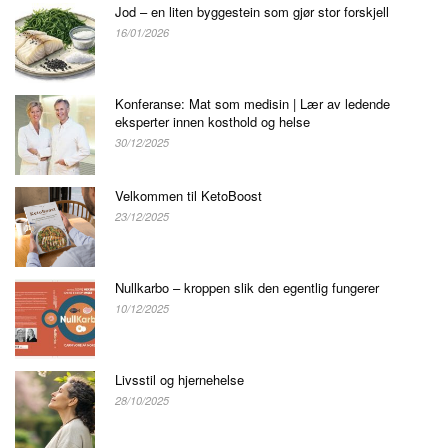
Jod – en liten byggestein som gjør stor forskjell
16/01/2026
Konferanse: Mat som medisin | Lær av ledende
eksperter innen kosthold og helse
30/12/2025
Velkommen til KetoBoost
23/12/2025
Nullkarbo – kroppen slik den egentlig fungerer
10/12/2025
Livsstil og hjernehelse
28/10/2025