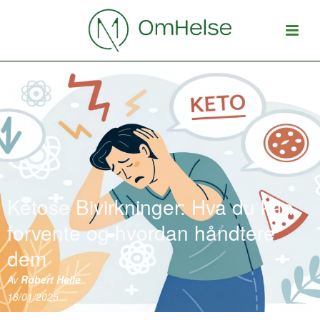
Ketose Bivirkninger: Hva du kan
forvente og hvordan håndtere
dem
Av
Robert Helle
18/01/2025