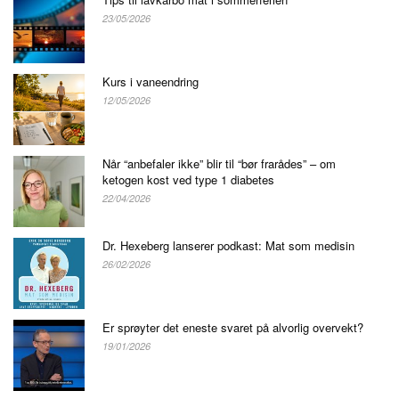
23/05/2026
Kurs i vaneendring
12/05/2026
Når “anbefaler ikke” blir til “bør frarådes” – om
ketogen kost ved type 1 diabetes
22/04/2026
Dr. Hexeberg lanserer podkast: Mat som medisin
26/02/2026
Er sprøyter det eneste svaret på alvorlig overvekt?
19/01/2026