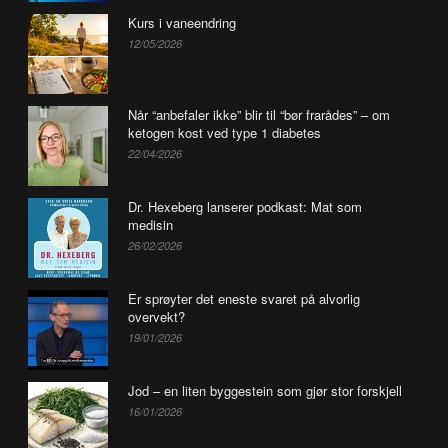
Kurs i vaneendring
12/05/2026
Når “anbefaler ikke” blir til “bør frarådes” – om
ketogen kost ved type 1 diabetes
22/04/2026
Dr. Hexeberg lanserer podkast: Mat som
medisin
26/02/2026
Er sprøyter det eneste svaret på alvorlig
overvekt?
19/01/2026
Jod – en liten byggestein som gjør stor forskjell
16/01/2026