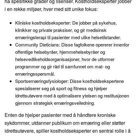
ha spesifikke grader og lisenser. Kostholdseksperter jobber
i en rekke miljøer, hver med sitt unike fokus:
Kliniske kostholdseksperter: De jobber på sykehus,
klinikker og private praksiser, og gir medisinsk
ernæringsterapi til pasienter med ulike helsetilstander.
Community Dieticians: Disse fagfolkene opererer innenfor
offentlige helsebyråer, hjemmehelsebyråer og
helsevedlikeholdsorganisasjoner, hvor de utformer
programmer og gir råd til samfunnet om mat- og
ernæringsspørsmål.
Sportsernæringsfysiologer: Disse kostholdsekspertene
spesialiserer seg på sport og fitness og hjelper
idrettsutøvere med å optimalisere ytelsen og restitusjonen
gjennom strategisk ernæringsveiledning.
Enten de hjelper pasienter med å håndtere kroniske
sykdommer, utdanner publikum om ernæring eller støtter
idrettsutøvere, spiller kostholdseksperter en sentral rolle i å