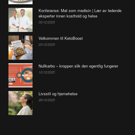
Konferanse: Mat som medisin | Lær av ledende
eksperter innen kosthold og helse
30/12/2025
Velkommen til KetoBoost
23/12/2025
Nullkarbo – kroppen slik den egentlig fungerer
10/12/2025
Livsstil og hjernehelse
28/10/2025