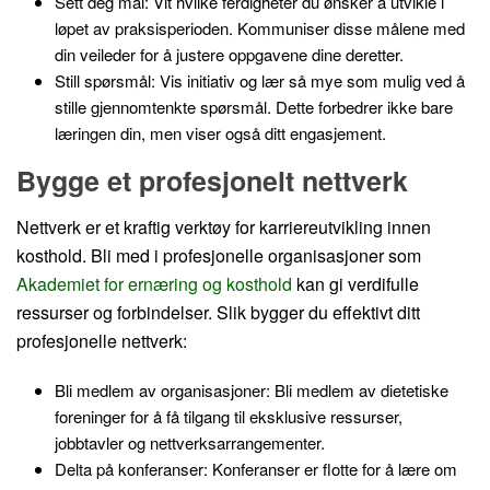
Sett deg mål: Vit hvilke ferdigheter du ønsker å utvikle i
løpet av praksisperioden. Kommuniser disse målene med
din veileder for å justere oppgavene dine deretter.
Still spørsmål: Vis initiativ og lær så mye som mulig ved å
stille gjennomtenkte spørsmål. Dette forbedrer ikke bare
læringen din, men viser også ditt engasjement.
Bygge et profesjonelt nettverk
Nettverk er et kraftig verktøy for karriereutvikling innen
kosthold. Bli med i profesjonelle organisasjoner som
Akademiet for ernæring og kosthold
kan gi verdifulle
ressurser og forbindelser. Slik bygger du effektivt ditt
profesjonelle nettverk:
Bli medlem av organisasjoner: Bli medlem av dietetiske
foreninger for å få tilgang til eksklusive ressurser,
jobbtavler og nettverksarrangementer.
Delta på konferanser: Konferanser er flotte for å lære om