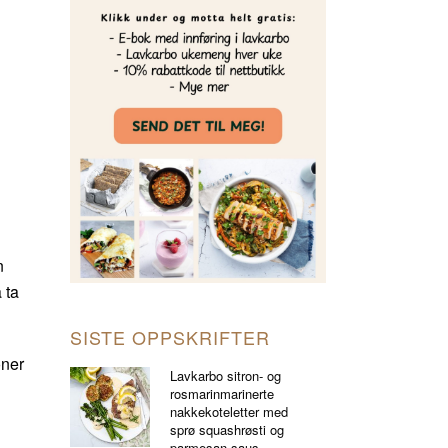
n
n
 ta
SISTE OPPSKRIFTER
oner
Lavkarbo sitron- og
rosmarinmarinerte
nakkekoteletter med
sprø squashrøsti og
parmesan-saus