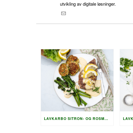
utvikling av digitale løsninger.
LAVKARBO SITRON- OG ROSMARINMARINERTE NAKKEKOTELETTER MED SPRØ SQUASHRØSTI OG PARMESAN-SAUS