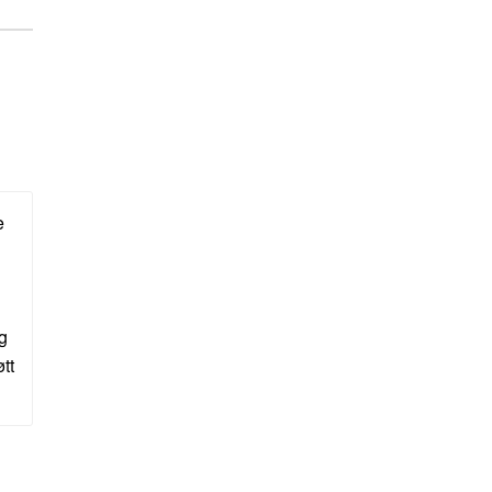
e
g
tt