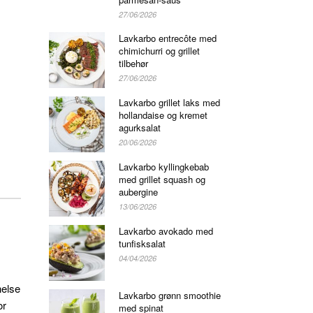
27/06/2026
Lavkarbo entrecôte med
chimichurri og grillet
tilbehør
27/06/2026
Lavkarbo grillet laks med
hollandaise og kremet
agurksalat
20/06/2026
Lavkarbo kyllingkebab
med grillet squash og
aubergine
13/06/2026
Lavkarbo avokado med
tunfisksalat
04/04/2026
helse
Lavkarbo grønn smoothie
or
med spinat