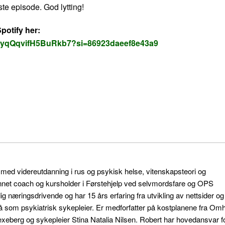
ste episode. God lytting!
potify her:
QGyqQqvifH5BuRkb7?si=86923daeef8e43a9
 med videreutdanning i rus og psykisk helse, vitenskapsteori og
nnet coach og kursholder i Førstehjelp ved selvmordsfare og OPS
 næringsdrivende og har 15 års erfaring fra utvikling av nettsider og
å som psykiatrisk sykepleier. Er medforfatter på kostplanene fra Om
berg og sykepleier Stina Natalia Nilsen. Robert har hovedansvar f