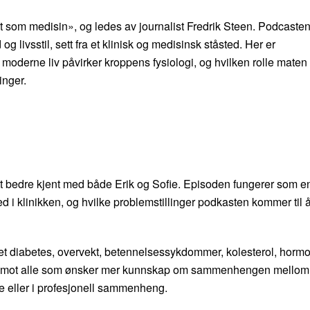
 som medisin», og ledes av journalist Fredrik Steen. Podcaste
 og livsstil, sett fra et klinisk og medisinsk ståsted. Her er
moderne liv påvirker kroppens fysiologi, og hvilken rolle maten
inger.
i litt bedre kjent med både Erik og Sofie. Episoden fungerer som e
d i klinikken, og hvilke problemstillinger podkasten kommer til å
et diabetes, overvekt, betennelsessykdommer, kolesterol, horm
seg mot alle som ønsker mer kunnskap om sammenhengen mellom
se eller i profesjonell sammenheng.