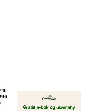
ing,
tten
å