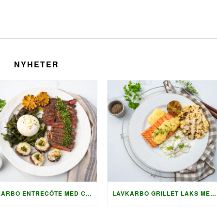
NYHETER
LAVKARBO ENTRECÔTE MED CHIMICHURRI OG GRILLET TILBEHØR
LAVKARBO GRILLET LAKS MED HOLLANDAISE OG KREMET AGURKSALAT