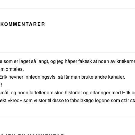
KOMMENTARER
som er laget så langt, og jeg håper faktisk at noen av kritikern
om omtales.
Erik nevner innledningsvis, så får man bruke andre kanaler.
 !
l, og noen forteller om sine historier og erfaringer med Erik o
i økt «kred» som vi sier til disse to fabelaktige legene som står stø