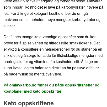
være effektiv for vektnedgang og forbedret helse. Matvarer
som inngår i kostholdet er lave på karbohydrater, høyere på
fett. For å følge et ketogent kosthold, bør du unngå
matvarer som inneholder høye mengder karbohydrater og
sukker.
Det finnes mange keto-vennlige oppskrifter som du kan
prøve for å spise variert og tilfredsstille smaksløkene. Det
er viktig å konsultere en helsepersonell før du starter på en
slik diett og å sørge for at du får tilstrekkelige mengder med
næringsstoffer og vitaminer fra kostholdet sitt. Å følge en
sunn livsstil og en balansert diett kan ha positive effekter
på både fysisk og mentalt velvære.
På omlavkarbo.no finner du både oppskriftshefter og
kostplaner med keto oppskrifter
Keto oppskriftene