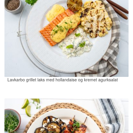
Lavkarbo grillet laks med hollandaise og kremet agurksalat