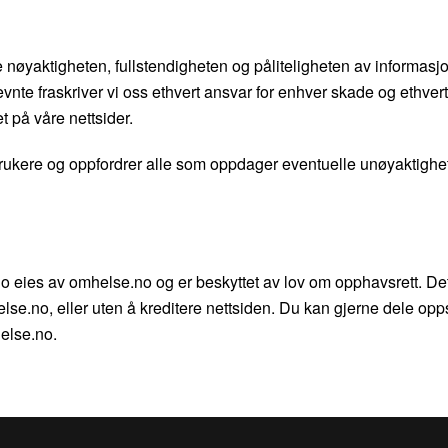
 nøyaktigheten, fullstendigheten og påliteligheten av informasj
nte fraskriver vi oss ethvert ansvar for enhver skade og ethvert
t på våre nettsider.
rukere og oppfordrer alle som oppdager eventuelle unøyaktighete
.no eies av omhelse.no og er beskyttet av lov om opphavsrett. Det 
else.no, eller uten å kreditere nettsiden. Du kan gjerne dele op
helse.no.