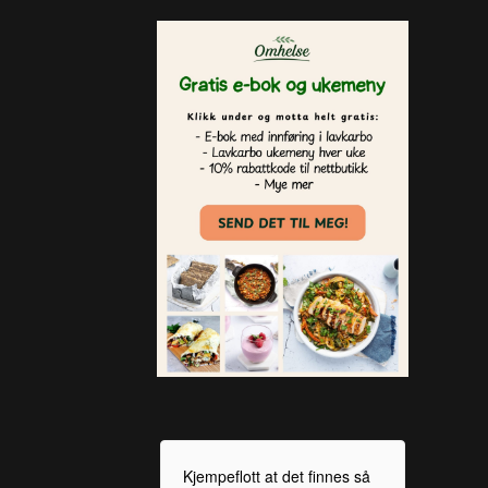
Kjempeflott at det finnes så
KETO 1200 fungerer
Siden oppstart Keto1200 har
Keto1200 er fantastisk.
Fått mye skryt av
På 5 uker har jeg nå gått
For eit fantastisk opplegg
Overrasket da jeg fra før har
Hei. Veldig overrasket over
Fantastisk, 6 kg på 6 uker.
Jeg gikk ned 6 kg og min
Han har gått ned 6,2 på 2
Veldig fornøyd med Keto
Er så fornøyd med
Kjøpte boken Keto1200,
Er meget fornøyd med Keto
Da har jeg fullført 2 uker
Totalt på 2 uker ned 4,1 kg!
Hei, jeg vil bare si at dette
Å for en HERLIG dag? Etter
Ned 2 kg etter en uke. Ned
Etter tre uker: Jeg er veldig
Jeg må bare si wow! Jeg har
Hurra! Ned 4,2 kg etter uke
Jeg har gått 6 uker på Keto
Jeg har nå i noen uker
Fantastisk gode og lettvindte