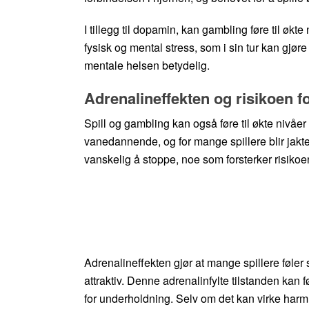
I tillegg til dopamin, kan gambling føre til økt
fysisk og mental stress, som i sin tur kan gjø
mentale helsen betydelig.
Adrenalineffekten og risikoen f
Spill og gambling kan også føre til økte nivåe
vanedannende, og for mange spillere blir jakt
vanskelig å stoppe, noe som forsterker risikoen
Adrenalineffekten gjør at mange spillere føle
attraktiv. Denne adrenalinfylte tilstanden kan 
for underholdning. Selv om det kan virke harmløs