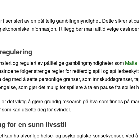
er lisensiert av en pålitelig gamblingmyndighet. Dette sikrer at ca
g økonomiske informasjon. I tillegg bør man alltid velge casinoe
regulering
sensiert og regulert av pålitelige gamblingmyndigheter som
Malta
sinoene følger strenge regler for rettferdig spill og spillerbeskytt
elpe deg med å sette personlige grenser, som innskuddsgrenser, 
engelse, som gjør det mulig for spillere å ta en pause fra spillet h
r det viktig å gjøre grundig research på hva som finnes på marke
 som kan utsette deg for svindel.
 for en sunn livsstil
et kan ha alvorlige helse- og psykologiske konsekvenser. Ved å 