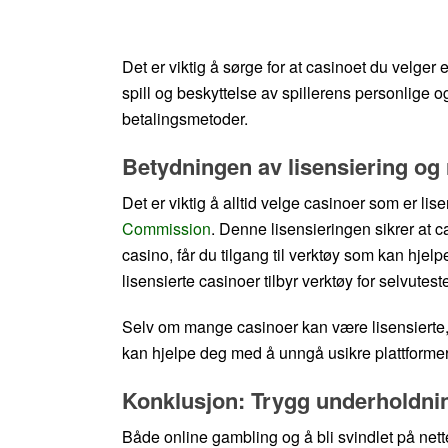
Det er viktig å sørge for at casinoet du velger 
spill og beskyttelse av spillerens personlige o
betalingsmetoder.
Betydningen av lisensiering og 
Det er viktig å alltid velge casinoer som er li
Commission
. Denne lisensieringen sikrer at ca
casino, får du tilgang til verktøy som kan hj
lisensierte casinoer tilbyr verktøy for selvutest
Selv om mange casinoer kan være lisensierte, e
kan hjelpe deg med å unngå usikre plattformer
Konklusjon: Trygg underholdning
Både online gambling og å bli svindlet på nett