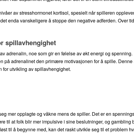
e nivåer av stresshormonet kortisol, spesielt når spilleren oppleve
re det enda vanskeligere å stoppe den negative adferden. Over ti
or spillavhengighet
r av adrenalin, noe som gir en følelse av økt energi og spennin
en på adrenalinet den primære motivasjonen for å spille. Denne 
 for utvikling av spillavhengighet.
r seg mer opplagte og våkne mens de spiller. Det er en spennin
føre til at folk blir mer impulsive i sine beslutninger, og gambli
t til å begynne med, kan det raskt utvikle seg til et problem hvi