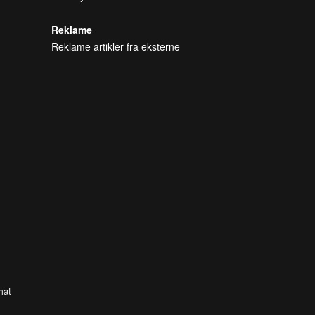
Reklame
Reklame artikler fra eksterne
mat