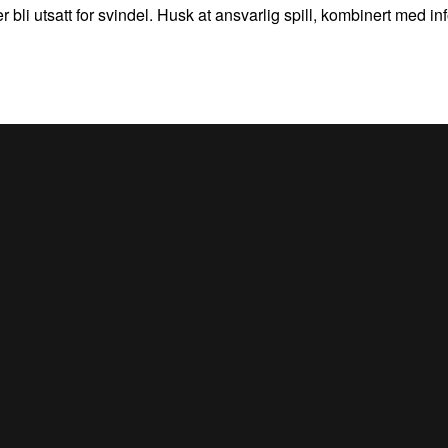
r bli utsatt for svindel. Husk at ansvarlig spill, kombinert med in