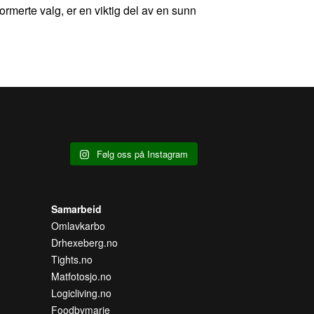
formerte valg, er en viktig del av en sunn
Følg oss på Instagram
Samarbeid
Omlavkarbo
Drhexeberg.no
Tights.no
Matfotosjo.no
Logicliving.no
Foodbymarie