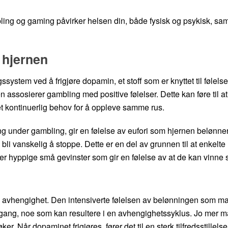
bling og gaming påvirker helsen din, både fysisk og psykisk, sam
 hjernen
system ved å frigjøre dopamin, et stoff som er knyttet til følel
 assosierer gambling med positive følelser. Dette kan føre til at
r et kontinuerlig behov for å oppleve samme rus.
ng under gambling, gir en følelse av eufori som hjernen belønn
an bli vanskelig å stoppe. Dette er en del av grunnen til at enkel
r hyppige små gevinster som gir en følelse av at de kan vinne st
av avhengighet. Den intensiverte følelsen av belønningen som ma
ng, noe som kan resultere i en avhengighetssyklus. Jo mer ma
øker. Når dopaminet frigjøres, fører det til en sterk tilfredsstill