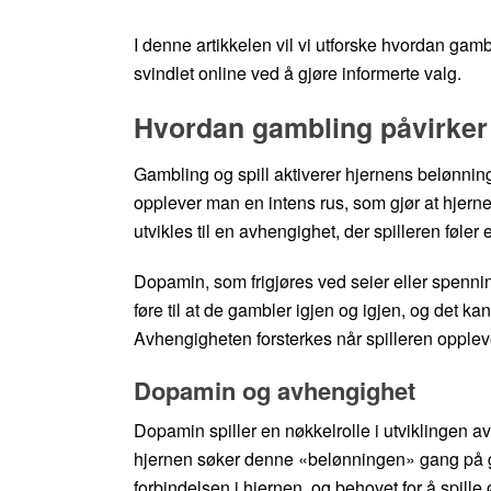
I denne artikkelen vil vi utforske hvordan gam
svindlet online ved å gjøre informerte valg.
Hvordan gambling påvirker
Gambling og spill aktiverer hjernens belønnings
opplever man en intens rus, som gjør at hjernen
utvikles til en avhengighet, der spilleren føle
Dopamin, som frigjøres ved seier eller spenni
føre til at de gambler igjen og igjen, og det k
Avhengigheten forsterkes når spilleren oppleve
Dopamin og avhengighet
Dopamin spiller en nøkkelrolle i utviklingen 
hjernen søker denne «belønningen» gang på ga
forbindelsen i hjernen, og behovet for å spille 