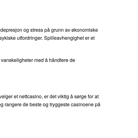
, depresjon og stress på grunn av økonomiske
sykiske utfordringer. Spilleavhengighet er et
r vanskeligheter med å håndtere de
lger et nettcasino, er det viktig å sørge for at
 og rangere de beste og tryggeste casinoene på