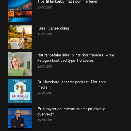
Tips til lavkarbo mat i sommerferien
23/05/2026
Kurs i vaneendring
12/05/2026
Når “anbefaler ikke” blir til “bør frarådes” – om
ketogen kost ved type 1 diabetes
22/04/2026
Dr. Hexeberg lanserer podkast: Mat som
medisin
26/02/2026
Er sprøyter det eneste svaret på alvorlig
overvekt?
19/01/2026