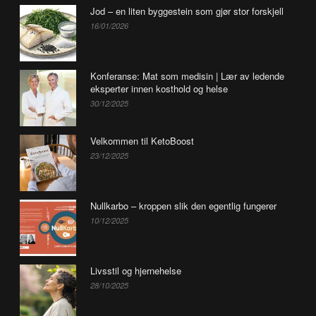
Jod – en liten byggestein som gjør stor forskjell
16/01/2026
Konferanse: Mat som medisin | Lær av ledende
eksperter innen kosthold og helse
30/12/2025
Velkommen til KetoBoost
23/12/2025
Nullkarbo – kroppen slik den egentlig fungerer
10/12/2025
Livsstil og hjernehelse
28/10/2025