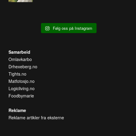
Følg oss på Instagram
Samarbeid
Omlavkarbo
Drhexeberg.no
Tights.no
Matfotosjo.no
Logicliving.no
Foodbymarie
Reklame
Reklame artikler fra eksterne