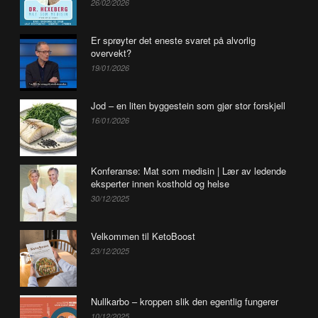
26/02/2026
Er sprøyter det eneste svaret på alvorlig
overvekt?
19/01/2026
Jod – en liten byggestein som gjør stor forskjell
16/01/2026
Konferanse: Mat som medisin | Lær av ledende
eksperter innen kosthold og helse
30/12/2025
Velkommen til KetoBoost
23/12/2025
Nullkarbo – kroppen slik den egentlig fungerer
10/12/2025