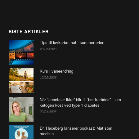
SISTE ARTIKLER
Tips til lavkarbo mat i sommerferien
23/05/2026
Kurs i vaneendring
12/05/2026
Når “anbefaler ikke” blir til “bør frarådes” – om
ketogen kost ved type 1 diabetes
22/04/2026
Dr. Hexeberg lanserer podkast: Mat som
medisin