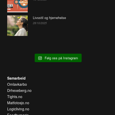
Livsstil og hjernehelse
28/10/2025
Følg oss på Instagram
Samarbeid
Omlavkarbo
Drhexeberg.no
Tights.no
Matfotosjo.no
Logicliving.no
Foodbymarie