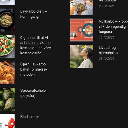
23/12/2025
Lavkarbo diett –
kom i gang
Nullkarbo – krop
slik den egentlig
fungerer
9 grunner til at vi
10/12/2025
anbefaler lavkarbo
Livsstil og
kosthold – se våre
hjernehelse
kostholdsråd
28/10/2025
Gjær i lavkarbo
bakst, omhelse-
metoden
Sukkeralkoholer
(polyoler)
Blodsukker