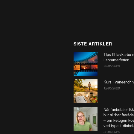
SISTE ARTIKLER
Tips til lavkarbo 
i sommerferien
23/05/2026
Kurs i vaneendrin
12/05/2026
Når “anbefaler ikk
blir til “bør fraråd
– om ketogen kos
ved type 1 diabet
22/04/2026