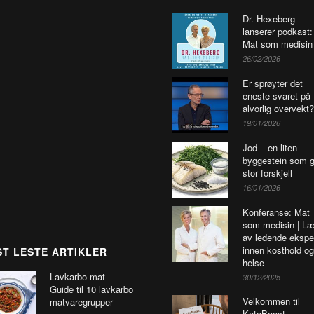
Dr. Hexeberg
lanserer podkast:
Mat som medisin
26/02/2026
Er sprøyter det
eneste svaret på
alvorlig overvekt?
19/01/2026
Jod – en liten
byggestein som g
stor forskjell
16/01/2026
Konferanse: Mat
som medisin | Læ
av ledende ekspe
innen kosthold og
T LESTE ARTIKLER
helse
Lavkarbo mat –
30/12/2025
Guide til 10 lavkarbo
Velkommen til
matvaregrupper
KetoBoost