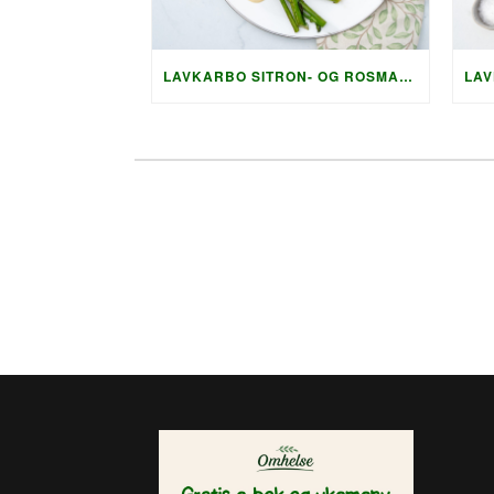
LAVKARBO SITRON- OG ROSMARINMARINERTE NAKKEKOTELETTER MED SPRØ SQUASHRØSTI OG PARMESAN-SAUS