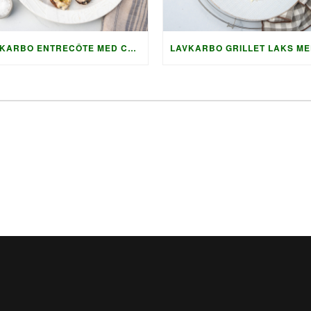
LAVKARBO ENTRECÔTE MED CHIMICHURRI OG GRILLET TILBEHØR