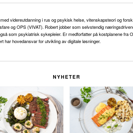
r med videreutdanning i rus og psykisk helse, vitenskapsteori og for
sfare og OPS (VIVAT). Robert jobber som selvstendig næringsdrivende 
også som psykiatrisk sykepleier. Er medforfatter på kostplanene f
t har hovedansvar for utvikling av digitale løsninger.
NYHETER