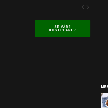
SE VÅRE
KOSTPLANER
MES