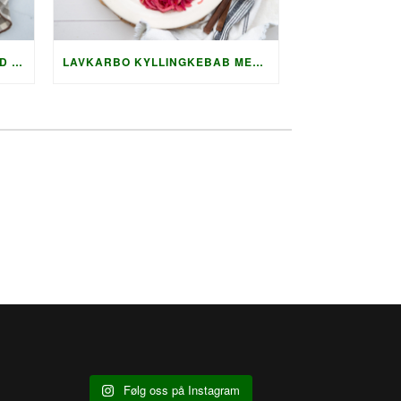
LAVKARBO GRILLET LAKS MED HOLLANDAISE OG KREMET AGURKSALAT
LAVKARBO KYLLINGKEBAB MED GRILLET SQUASH OG AUBERGINE
Følg oss på Instagram