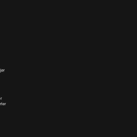
jør
r
rter