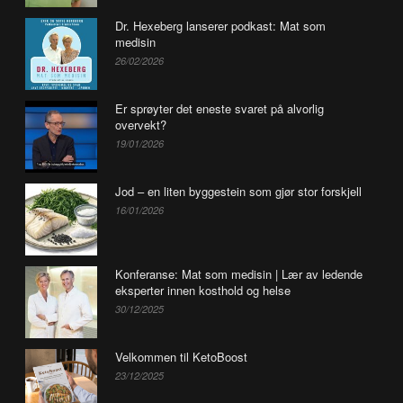
Dr. Hexeberg lanserer podkast: Mat som
medisin
26/02/2026
Er sprøyter det eneste svaret på alvorlig
overvekt?
19/01/2026
Jod – en liten byggestein som gjør stor forskjell
16/01/2026
Konferanse: Mat som medisin | Lær av ledende
eksperter innen kosthold og helse
30/12/2025
Velkommen til KetoBoost
23/12/2025