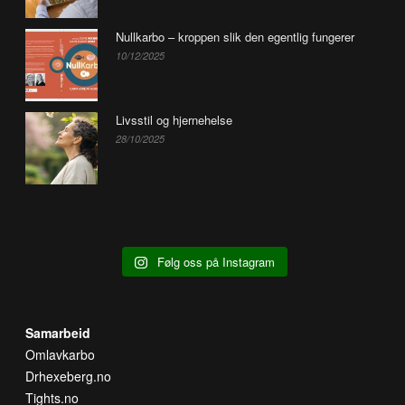
Nullkarbo – kroppen slik den egentlig fungerer
10/12/2025
Livsstil og hjernehelse
28/10/2025
Følg oss på Instagram
Samarbeid
Omlavkarbo
Drhexeberg.no
Tights.no