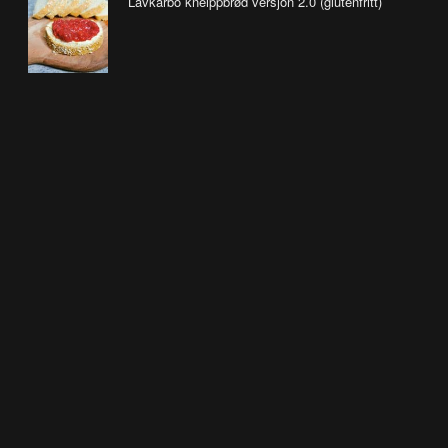
Lavkarbo kneippbrød versjon 2.0 (glutenfritt)