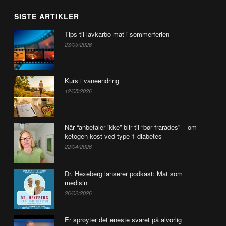
SISTE ARTIKLER
Tips til lavkarbo mat i sommerferien
23/05/2026
Kurs i vaneendring
12/05/2026
Når “anbefaler ikke” blir til “bør frarådes” – om
ketogen kost ved type 1 diabetes
22/04/2026
Dr. Hexeberg lanserer podkast: Mat som
medisin
26/02/2026
Er sprøyter det eneste svaret på alvorlig