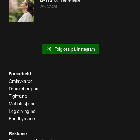
28/10/2025
Følg oss på Instagram
Samarbeid
Omlavkarbo
Drhexeberg.no
Tights.no
Matfotosjo.no
Logicliving.no
Foodbymarie
Reklame