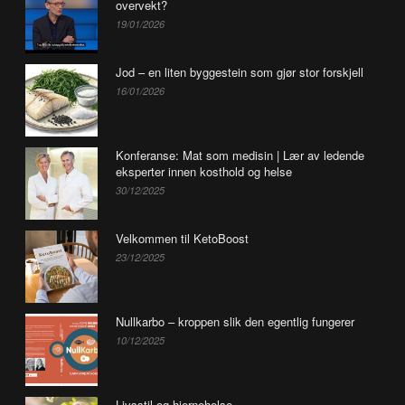
overvekt?
19/01/2026
Jod – en liten byggestein som gjør stor forskjell
16/01/2026
Konferanse: Mat som medisin | Lær av ledende
eksperter innen kosthold og helse
30/12/2025
Velkommen til KetoBoost
23/12/2025
Nullkarbo – kroppen slik den egentlig fungerer
10/12/2025
Livsstil og hjernehelse