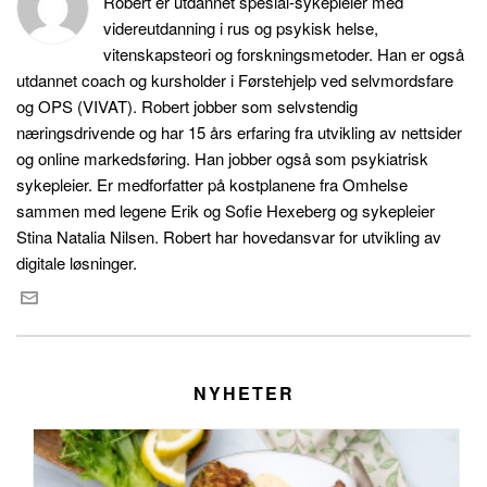
Robert er utdannet spesial-sykepleier med
videreutdanning i rus og psykisk helse,
vitenskapsteori og forskningsmetoder. Han er også
utdannet coach og kursholder i Førstehjelp ved selvmordsfare
og OPS (VIVAT). Robert jobber som selvstendig
næringsdrivende og har 15 års erfaring fra utvikling av nettsider
og online markedsføring. Han jobber også som psykiatrisk
sykepleier. Er medforfatter på kostplanene fra Omhelse
sammen med legene Erik og Sofie Hexeberg og sykepleier
Stina Natalia Nilsen. Robert har hovedansvar for utvikling av
digitale løsninger.
NYHETER