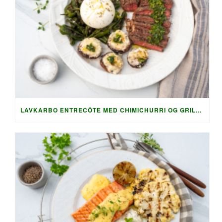
LAVKARBO ENTRECÔTE MED CHIMICHURRI OG GRILLET TILBEHØR