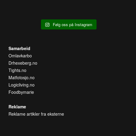
Følg oss på Instagram
Samarbeid
Omlavkarbo
Drhexeberg.no
Tights.no
Matfotosjo.no
Logicliving.no
Foodbymarie
Reklame
Reklame artikler fra eksterne