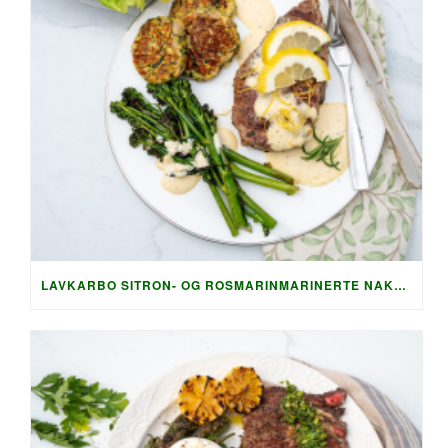
LAVKARBO SITRON- OG ROSMARINMARINERTE NAKKEKOTELETTER MED SPRØ SQUASHRØSTI OG PARMESAN-SAUS