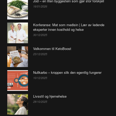
Jod – en liten byggestein som gjør stor forskjell
16/01/2026
Konferanse: Mat som medisin | Lær av ledende
eksperter innen kosthold og helse
30/12/2025
Velkommen til KetoBoost
23/12/2025
Nullkarbo – kroppen slik den egentlig fungerer
10/12/2025
Livsstil og hjernehelse
28/10/2025