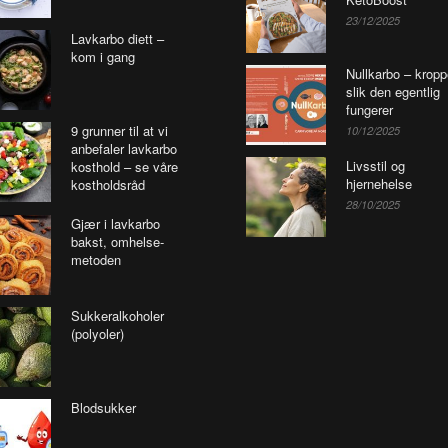
23/12/2025
Lavkarbo diett –
kom i gang
Nullkarbo – krop
slik den egentlig
fungerer
9 grunner til at vi
10/12/2025
anbefaler lavkarbo
Livsstil og
kosthold – se våre
hjernehelse
kostholdsråd
28/10/2025
Gjær i lavkarbo
bakst, omhelse-
metoden
Sukkeralkoholer
(polyoler)
Blodsukker