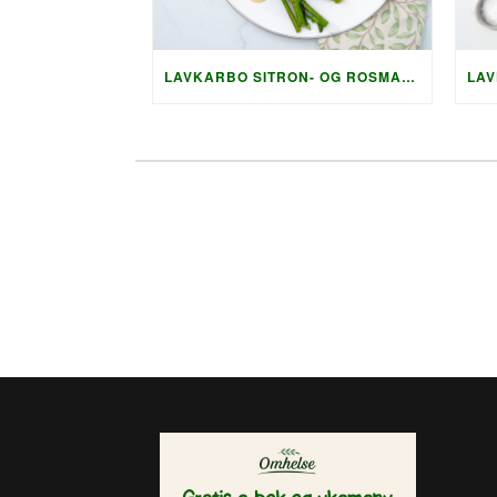
LAVKARBO SITRON- OG ROSMARINMARINERTE NAKKEKOTELETTER MED SPRØ SQUASHRØSTI OG PARMESAN-SAUS