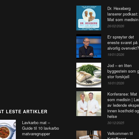
Dr. Hexeberg
lanserer podkast:
Mat som medisin
26/02/2026
Er sprøyter det
eneste svaret på
alvorlig overvekt?
19/01/2026
Jod – en liten
byggestein som g
stor forskjell
16/01/2026
Konferanse: Mat
som medisin | Læ
av ledende ekspe
innen kosthold og
T LESTE ARTIKLER
helse
Lavkarbo mat –
30/12/2025
Guide til 10 lavkarbo
Velkommen til
matvaregrupper
KetoBoost