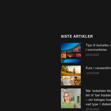
SISTE ARTIKLER
Tips til lavkarbo 
i sommerferien
23/05/2026
Kurs i vaneendrin
12/05/2026
Når “anbefaler ikk
blir til “bør fraråd
– om ketogen kos
ved type 1 diabet
22/04/2026