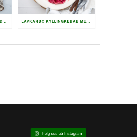
LAVKARBO GRILLET LAKS MED HOLLANDAISE OG KREMET AGURKSALAT
LAVKARBO KYLLINGKEBAB MED GRILLET SQUASH OG AUBERGINE
Følg oss på Instagram