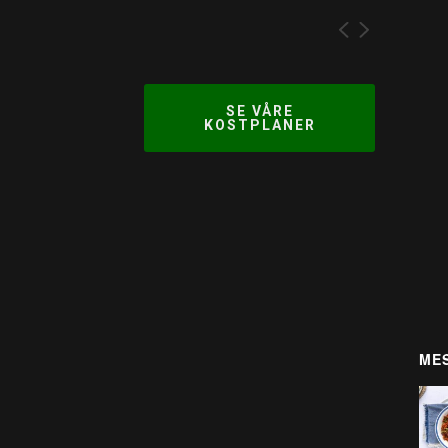
SE VÅRE
KOSTPLANER
MES