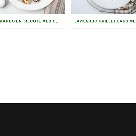
LAVKARBO ENTRECÔTE MED CHIMICHURRI OG GRILLET TILBEHØR