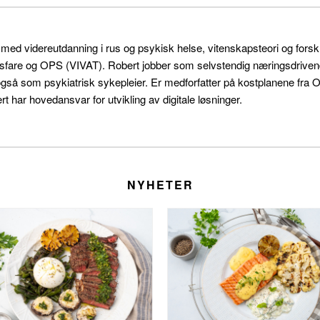
r med videreutdanning i rus og psykisk helse, vitenskapsteori og for
sfare og OPS (VIVAT). Robert jobber som selvstendig næringsdrivende 
også som psykiatrisk sykepleier. Er medforfatter på kostplanene f
t har hovedansvar for utvikling av digitale løsninger.
NYHETER