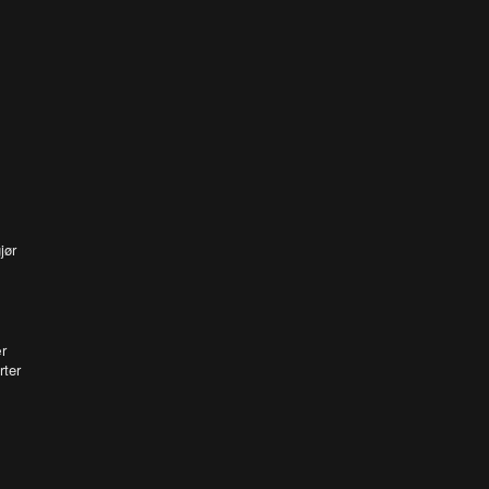
jør
r
rter