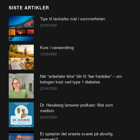
SISTE ARTIKLER
Tips til lavkarbo mat i sommerferien
23/05/2026
Kurs i vaneendring
12/05/2026
Når “anbefaler ikke” blir til “bør frarådes” – om
ketogen kost ved type 1 diabetes
22/04/2026
Dr. Hexeberg lanserer podkast: Mat som
medisin
26/02/2026
Er sprøyter det eneste svaret på alvorlig
overvekt?