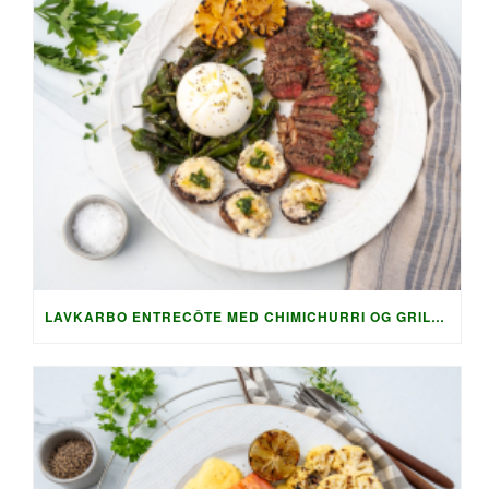
LAVKARBO ENTRECÔTE MED CHIMICHURRI OG GRILLET TILBEHØR