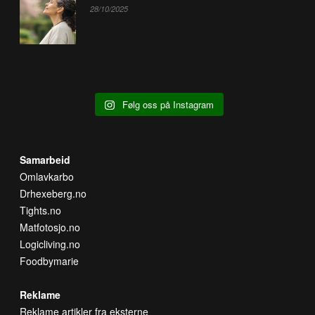
28/10/2025
Følg oss på Instagram
Samarbeid
Omlavkarbo
Drhexeberg.no
Tights.no
Matfotosjo.no
Logicliving.no
Foodbymarie
Reklame
Reklame artikler fra eksterne