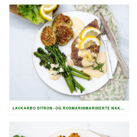
LAVKARBO SITRON- OG ROSMARINMARINERTE NAKKEKOTELETTER MED SPRØ SQUASHRØSTI OG PARMESAN-SAUS