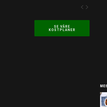
SE VÅRE
KOSTPLANER
MES