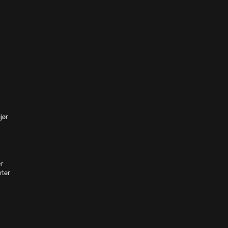
jør
r
rter