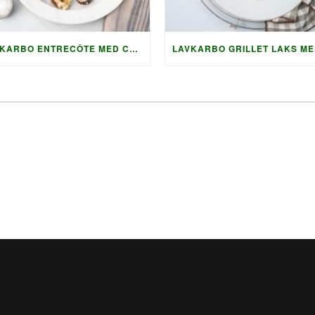
LAVKARBO ENTRECÔTE MED CHIMICHURRI OG GRILLET TILBEHØR