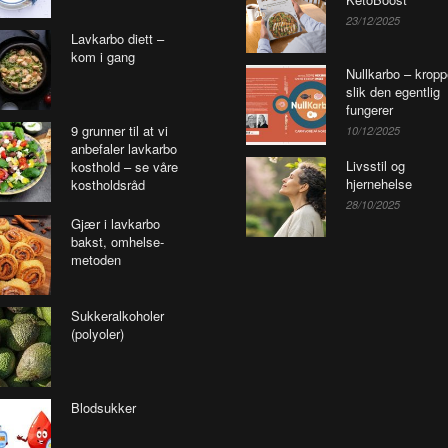
23/12/2025
Lavkarbo diett –
kom i gang
Nullkarbo – krop
slik den egentlig
fungerer
9 grunner til at vi
10/12/2025
anbefaler lavkarbo
Livsstil og
kosthold – se våre
hjernehelse
kostholdsråd
28/10/2025
Gjær i lavkarbo
bakst, omhelse-
metoden
Sukkeralkoholer
(polyoler)
Blodsukker