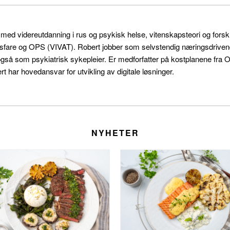
r med videreutdanning i rus og psykisk helse, vitenskapsteori og for
sfare og OPS (VIVAT). Robert jobber som selvstendig næringsdrivende 
også som psykiatrisk sykepleier. Er medforfatter på kostplanene f
t har hovedansvar for utvikling av digitale løsninger.
NYHETER