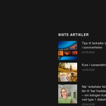
SISTE ARTIKLER
Tips til lavkarbo 
i sommerferien
23/05/2026
Kurs i vaneendrin
12/05/2026
Når “anbefaler ikk
blir til “bør fraråd
– om ketogen kos
ved type 1 diabet
22/04/2026