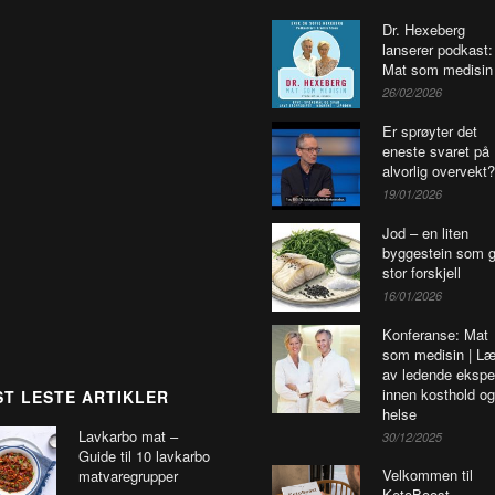
Dr. Hexeberg
lanserer podkast:
Mat som medisin
26/02/2026
Er sprøyter det
eneste svaret på
alvorlig overvekt?
19/01/2026
Jod – en liten
byggestein som g
stor forskjell
16/01/2026
Konferanse: Mat
som medisin | Læ
av ledende ekspe
innen kosthold og
T LESTE ARTIKLER
helse
Lavkarbo mat –
30/12/2025
Guide til 10 lavkarbo
Velkommen til
matvaregrupper
KetoBoost