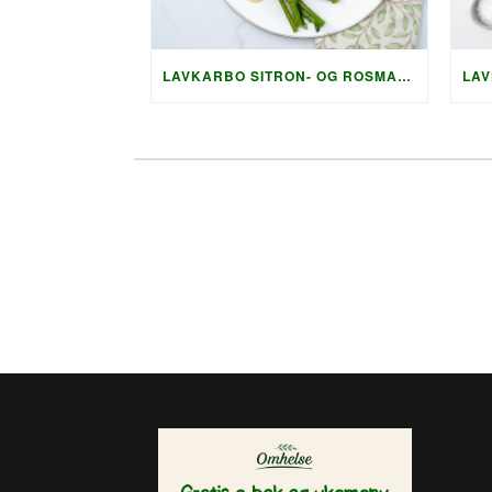
LAVKARBO SITRON- OG ROSMARINMARINERTE NAKKEKOTELETTER MED SPRØ SQUASHRØSTI OG PARMESAN-SAUS