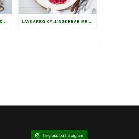
LAVKARBO GRILLET LAKS MED HOLLANDAISE OG KREMET AGURKSALAT
LAVKARBO KYLLINGKEBAB MED GRILLET SQUASH OG AUBERGINE
Følg oss på Instagram