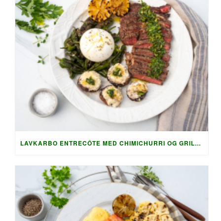
LAVKARBO ENTRECÔTE MED CHIMICHURRI OG GRILLET TILBEHØR