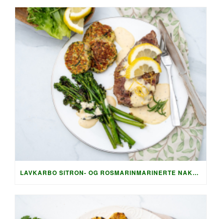
LAVKARBO SITRON- OG ROSMARINMARINERTE NAKKEKOTELETTER MED SPRØ SQUASHRØSTI OG PARMESAN-SAUS