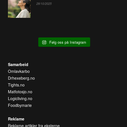
28/10/2025
Følg oss på Instagram
Samarbeid
Omlavkarbo
Drhexeberg.no
Tights.no
Matfotosjo.no
Logicliving.no
Foodbymarie
Reklame
Reklame artikler fra eksterne