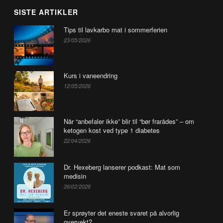
SISTE ARTIKLER
Tips til lavkarbo mat i sommerferien
23/05/2026
Kurs i vaneendring
12/05/2026
Når “anbefaler ikke” blir til “bør frarådes” – om
ketogen kost ved type 1 diabetes
22/04/2026
Dr. Hexeberg lanserer podkast: Mat som
medisin
26/02/2026
Er sprøyter det eneste svaret på alvorlig
overvekt?