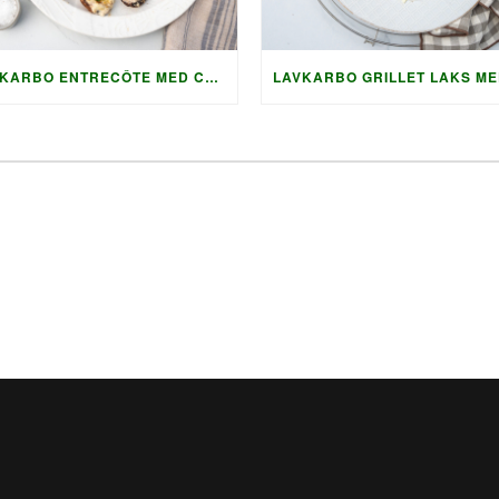
LAVKARBO ENTRECÔTE MED CHIMICHURRI OG GRILLET TILBEHØR