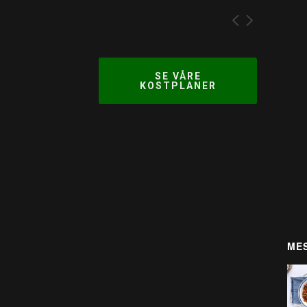
SE VÅRE
KOSTPLANER
MES