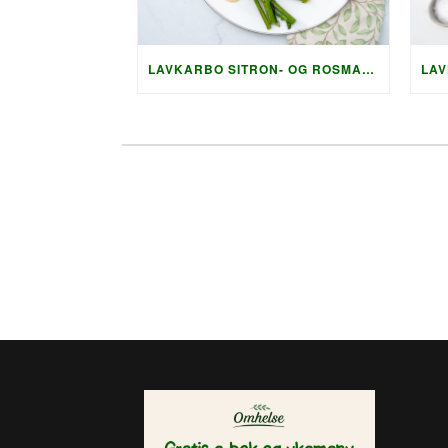
LAVKARBO SITRON- OG ROSMARINMARINERTE NAKKEKOTELETTER MED SPRØ SQUASHRØSTI OG PARMESAN-SAUS