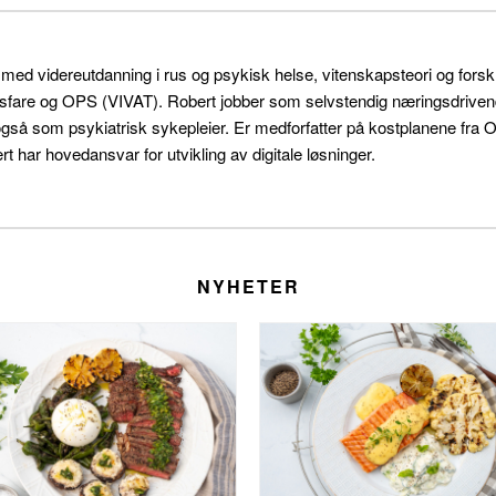
r med videreutdanning i rus og psykisk helse, vitenskapsteori og for
sfare og OPS (VIVAT). Robert jobber som selvstendig næringsdrivende 
også som psykiatrisk sykepleier. Er medforfatter på kostplanene f
t har hovedansvar for utvikling av digitale løsninger.
NYHETER