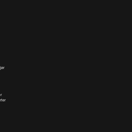
jør
r
rter