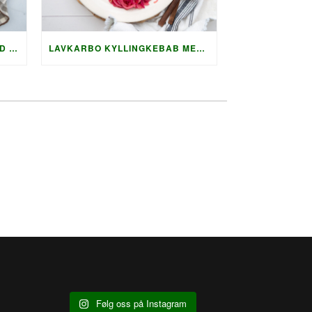
LAVKARBO GRILLET LAKS MED HOLLANDAISE OG KREMET AGURKSALAT
LAVKARBO KYLLINGKEBAB MED GRILLET SQUASH OG AUBERGINE
Følg oss på Instagram