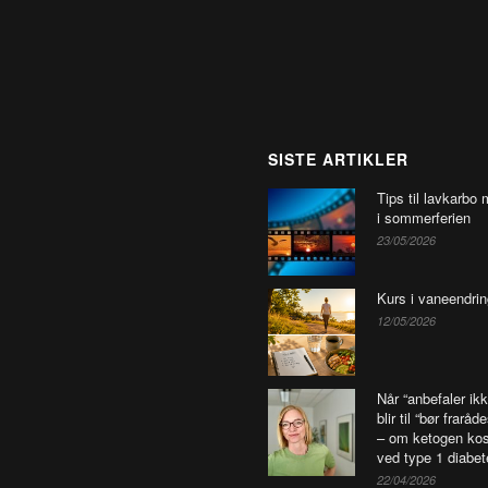
SISTE ARTIKLER
Tips til lavkarbo 
i sommerferien
23/05/2026
Kurs i vaneendrin
12/05/2026
Når “anbefaler ikk
blir til “bør fraråd
– om ketogen kos
ved type 1 diabet
22/04/2026