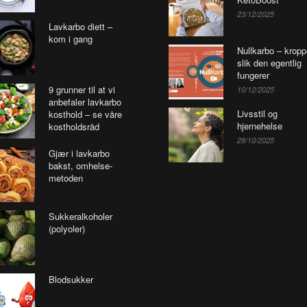
23/12/2025
Lavkarbo diett –
kom i gang
Nullkarbo – krop
slik den egentlig
fungerer
9 grunner til at vi
10/12/2025
anbefaler lavkarbo
Livsstil og
kosthold – se våre
hjernehelse
kostholdsråd
28/10/2025
Gjær i lavkarbo
bakst, omhelse-
metoden
Sukkeralkoholer
(polyoler)
Blodsukker