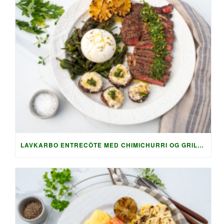
LAVKARBO ENTRECÔTE MED CHIMICHURRI OG GRILLET TILBEHØR