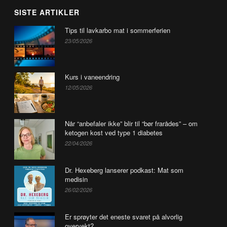
SISTE ARTIKLER
Tips til lavkarbo mat i sommerferien
23/05/2026
Kurs i vaneendring
12/05/2026
Når “anbefaler ikke” blir til “bør frarådes” – om
ketogen kost ved type 1 diabetes
22/04/2026
Dr. Hexeberg lanserer podkast: Mat som
medisin
26/02/2026
Er sprøyter det eneste svaret på alvorlig
overvekt?