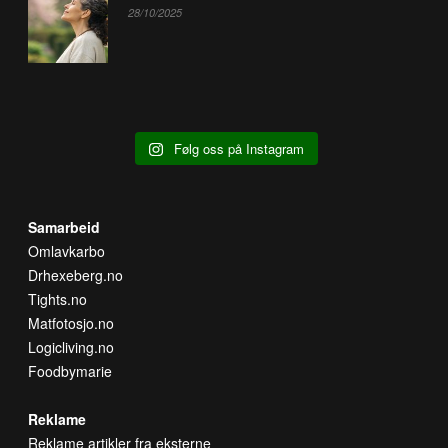
28/10/2025
Følg oss på Instagram
Samarbeid
Omlavkarbo
Drhexeberg.no
Tights.no
Matfotosjo.no
Logicliving.no
Foodbymarie
Reklame
Reklame artikler fra eksterne