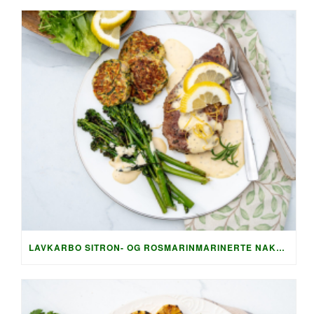
LAVKARBO SITRON- OG ROSMARINMARINERTE NAKKEKOTELETTER MED SPRØ SQUASHRØSTI OG PARMESAN-SAUS