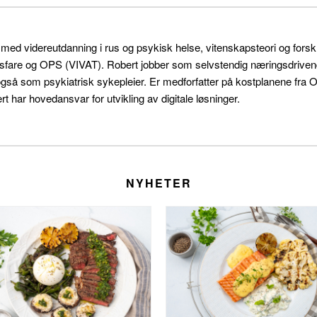
r med videreutdanning i rus og psykisk helse, vitenskapsteori og for
sfare og OPS (VIVAT). Robert jobber som selvstendig næringsdrivende 
også som psykiatrisk sykepleier. Er medforfatter på kostplanene f
t har hovedansvar for utvikling av digitale løsninger.
NYHETER