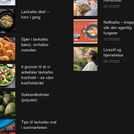
23/12/2025
Lavkarbo diett –
kom i gang
Nullkarbo – krop
slik den egentlig
fungerer
Gjær i lavkarbo
10/12/2025
bakst, omhelse-
Livsstil og
metoden
hjernehelse
28/10/2025
9 grunner til at vi
anbefaler lavkarbo
kosthold – se våre
kostholdsråd
Sukkeralkoholer
(polyoler)
Tips til lavkarbo mat
i sommerferien