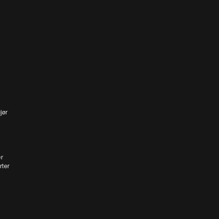
jør
r
rter