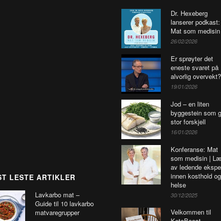
Dr. Hexeberg
lanserer podkast:
Mat som medisin
26/02/2026
Er sprøyter det
eneste svaret på
alvorlig overvekt?
19/01/2026
Jod – en liten
byggestein som g
stor forskjell
16/01/2026
Konferanse: Mat
som medisin | Læ
av ledende ekspe
innen kosthold og
T LESTE ARTIKLER
helse
Lavkarbo mat –
30/12/2025
Guide til 10 lavkarbo
Velkommen til
matvaregrupper
KetoBoost