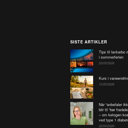
SISTE ARTIKLER
Tips til lavkarbo 
i sommerferien
23/05/2026
Kurs i vaneendrin
12/05/2026
Når “anbefaler ikk
blir til “bør fraråd
– om ketogen kos
ved type 1 diabet
22/04/2026