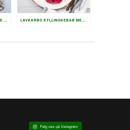
LAVKARBO GRILLET LAKS MED HOLLANDAISE OG KREMET AGURKSALAT
LAVKARBO KYLLINGKEBAB MED GRILLET SQUASH OG AUBERGINE
Følg oss på Instagram