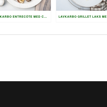
LAVKARBO ENTRECÔTE MED CHIMICHURRI OG GRILLET TILBEHØR