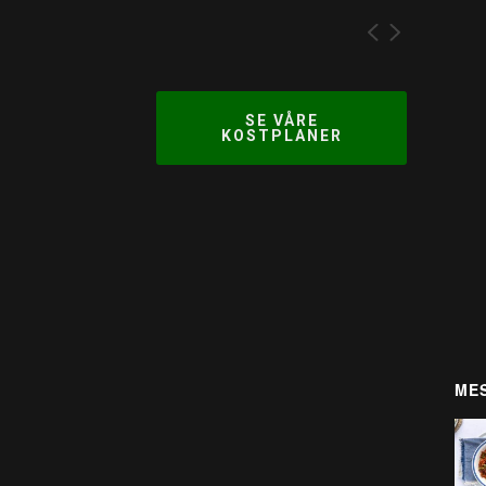
SE VÅRE
KOSTPLANER
MES