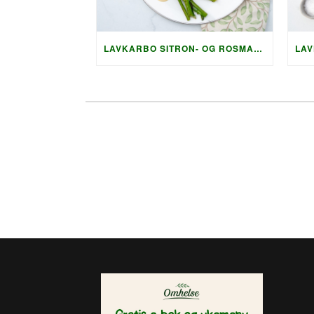
LAVKARBO SITRON- OG ROSMARINMARINERTE NAKKEKOTELETTER MED SPRØ SQUASHRØSTI OG PARMESAN-SAUS