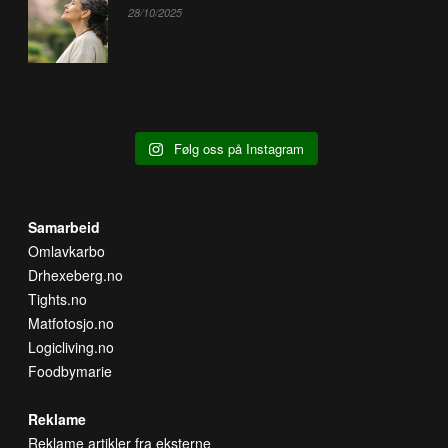
28/10/2025
Følg oss på Instagram
Samarbeid
Omlavkarbo
Drhexeberg.no
Tights.no
Matfotosjo.no
Logicliving.no
Foodbymarie
Reklame
Reklame artikler fra eksterne