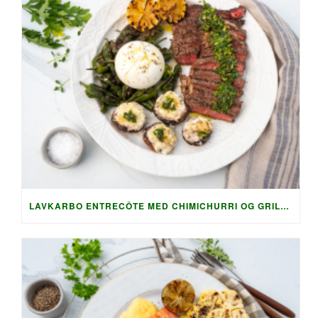
LAVKARBO ENTRECÔTE MED CHIMICHURRI OG GRILLET TILBEHØR