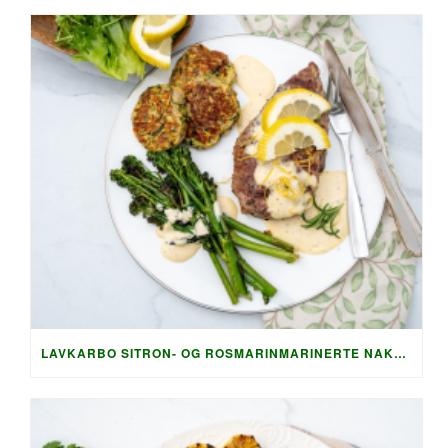
LAVKARBO SITRON- OG ROSMARINMARINERTE NAKKEKOTELETTER MED SPRØ SQUASHRØSTI OG PARMESAN-SAUS