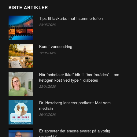
SISTE ARTIKLER
Tips til lavkarbo mat i sommerferien
23/05/2026
Kurs i vaneendring
12/05/2026
Når “anbefaler ikke” blir til “bør frarådes” – om
ketogen kost ved type 1 diabetes
22/04/2026
Dr. Hexeberg lanserer podkast: Mat som
medisin
26/02/2026
Er sprøyter det eneste svaret på alvorlig
overvekt?