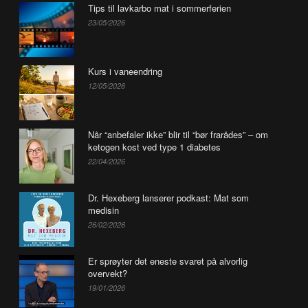
Tips til lavkarbo mat i sommerferien
23/05/2026
Kurs i vaneendring
12/05/2026
Når “anbefaler ikke” blir til “bør frarådes” – om
ketogen kost ved type 1 diabetes
22/04/2026
Dr. Hexeberg lanserer podkast: Mat som
medisin
26/02/2026
Er sprøyter det eneste svaret på alvorlig
overvekt?
19/01/2026