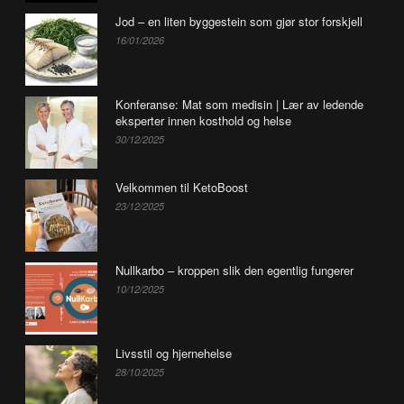
Jod – en liten byggestein som gjør stor forskjell
16/01/2026
Konferanse: Mat som medisin | Lær av ledende
eksperter innen kosthold og helse
30/12/2025
Velkommen til KetoBoost
23/12/2025
Nullkarbo – kroppen slik den egentlig fungerer
10/12/2025
Livsstil og hjernehelse
28/10/2025