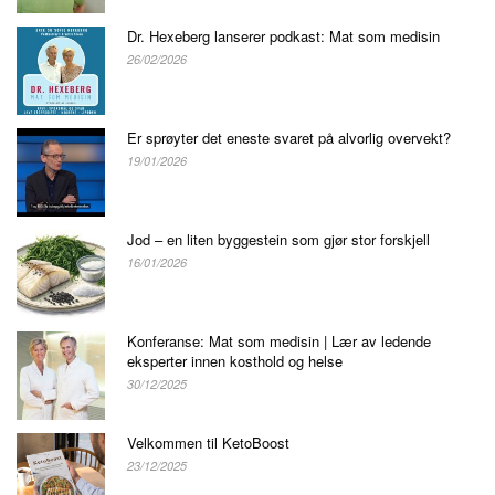
Dr. Hexeberg lanserer podkast: Mat som medisin
26/02/2026
Er sprøyter det eneste svaret på alvorlig overvekt?
19/01/2026
Jod – en liten byggestein som gjør stor forskjell
16/01/2026
Konferanse: Mat som medisin | Lær av ledende
eksperter innen kosthold og helse
30/12/2025
Velkommen til KetoBoost
23/12/2025