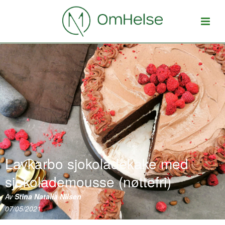
Lavkarbo sjokoladekake med
sjokolademousse (nøttefri)
Av
Stina Natalia Nilsen
07/05/2021