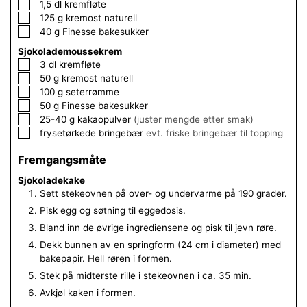
▢
1,5
dl
kremfløte
▢
125
g
kremost naturell
▢
40
g
Finesse bakesukker
Sjokolademoussekrem
▢
3
dl
kremfløte
▢
50
g
kremost naturell
▢
100
g
seterrømme
▢
50
g
Finesse bakesukker
▢
25-40
g
kakaopulver
(juster mengde etter smak)
▢
frysetørkede bringebær
evt. friske bringebær til topping
Fremgangsmåte
Sjokoladekake
Sett stekeovnen på over- og undervarme på 190 grader.
Pisk egg og søtning til eggedosis.
Bland inn de øvrige ingrediensene og pisk til jevn røre.
Dekk bunnen av en springform (24 cm i diameter) med
bakepapir. Hell røren i formen.
Stek på midterste rille i stekeovnen i ca. 35 min.
Avkjøl kaken i formen.