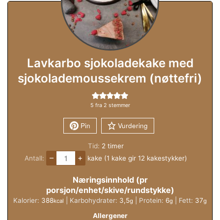
Lavkarbo sjokoladekake med
sjokolademoussekrem (nøttefri)
5
fra
2
stemmer
Pin
Vurdering
timer
Tid:
2
timer
–
+
Antall:
kake (1 kake gir 12 kakestykker)
Næringsinnhold (pr
porsjon/enhet/skive/rundstykke)
Kalorier:
388
|
Karbohydrater:
3,5
|
Protein:
6
|
Fett:
37
kcal
g
g
g
Allergener