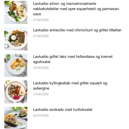
Lavkarbo sitron- og rosmarinmarinerte
nakkekoteletter med sprø squashrøsti og parmesan-
saus
27/06/2026
Lavkarbo entrecôte med chimichurri og grillet tilbehør
27/06/2026
Lavkarbo grillet laks med hollandaise og kremet
agurksalat
20/06/2026
Lavkarbo kyllingkebab med grillet squash og
aubergine
13/06/2026
Lavkarbo avokado med tunfisksalat
04/04/2026