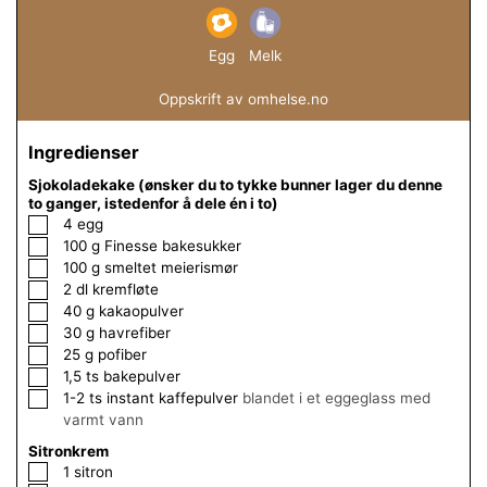
Egg
Melk
Oppskrift av omhelse.no
Ingredienser
Sjokoladekake (ønsker du to tykke bunner lager du denne
to ganger, istedenfor å dele én i to)
▢
4
egg
▢
100
g
Finesse bakesukker
▢
100
g
smeltet meierismør
▢
2
dl
kremfløte
▢
40
g
kakaopulver
▢
30
g
havrefiber
▢
25
g
pofiber
▢
1,5
ts
bakepulver
▢
1-2
ts
instant kaffepulver
blandet i et eggeglass med
varmt vann
Sitronkrem
▢
1
sitron