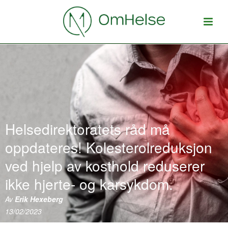
Helsedirektoratets råd må
oppdateres! Kolesterolreduksjon
ved hjelp av kosthold reduserer
ikke hjerte- og karsykdom.
Av
Erik Hexeberg
13/02/2023