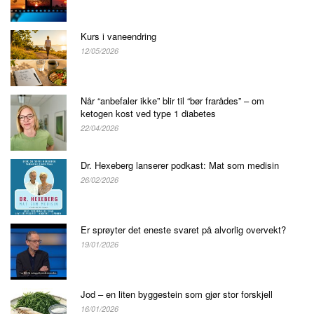
Kurs i vaneendring
12/05/2026
Når “anbefaler ikke” blir til “bør frarådes” – om
ketogen kost ved type 1 diabetes
22/04/2026
Dr. Hexeberg lanserer podkast: Mat som medisin
26/02/2026
Er sprøyter det eneste svaret på alvorlig overvekt?
19/01/2026
Jod – en liten byggestein som gjør stor forskjell
16/01/2026