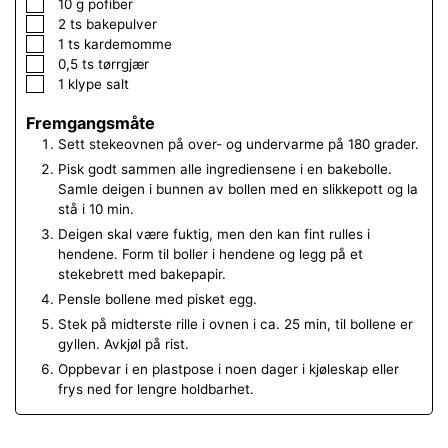
▢
10
g
pofiber
▢
2
ts
bakepulver
▢
1
ts
kardemomme
▢
0,5
ts
tørrgjær
▢
1
klype
salt
Fremgangsmåte
Sett stekeovnen på over- og undervarme på 180 grader.
Pisk godt sammen alle ingrediensene i en bakebolle.
Samle deigen i bunnen av bollen med en slikkepott og la
stå i 10 min.
Deigen skal være fuktig, men den kan fint rulles i
hendene. Form til boller i hendene og legg på et
stekebrett med bakepapir.
Pensle bollene med pisket egg.
Stek på midterste rille i ovnen i ca. 25 min, til bollene er
gyllen. Avkjøl på rist.
Oppbevar i en plastpose i noen dager i kjøleskap eller
frys ned for lengre holdbarhet.