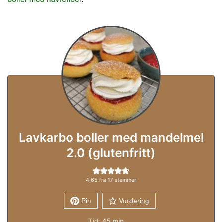
Lavkarbo boller med mandelmel
2.0 (glutenfritt)
4,65
fra
17
stemmer
Pin
Vurdering
minutter
Tid:
45
min.