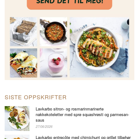
SISTE OPPSKRIFTER
Lavkarbo sitron- og rosmarinmarinerte
nakkekoteletter med sprø squashrøsti og parmesan-
saus
27/06/2026
Lavkarbo entrecôte med chimichurri og grillet tilbehør