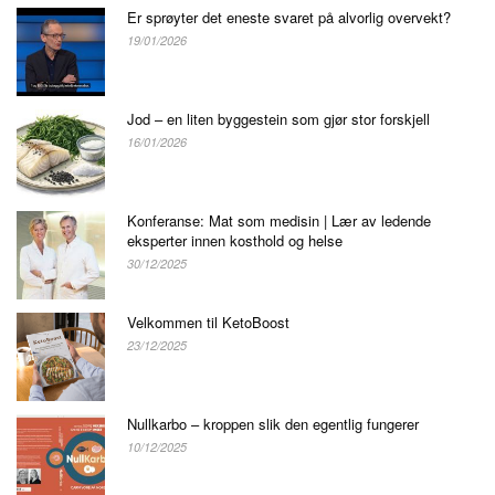
Er sprøyter det eneste svaret på alvorlig overvekt?
19/01/2026
Jod – en liten byggestein som gjør stor forskjell
16/01/2026
Konferanse: Mat som medisin | Lær av ledende
eksperter innen kosthold og helse
30/12/2025
Velkommen til KetoBoost
23/12/2025
Nullkarbo – kroppen slik den egentlig fungerer
10/12/2025