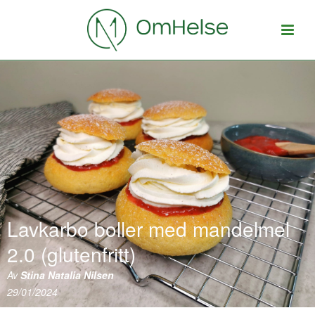
Lavkarbo boller med mandelmel
2.0 (glutenfritt)
Av
Stina Natalia Nilsen
29/01/2024