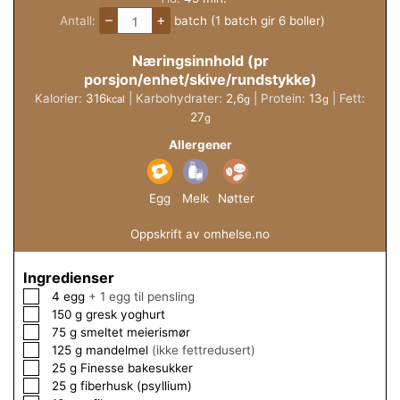
–
+
Antall:
batch (1 batch gir 6 boller)
Næringsinnhold (pr
porsjon/enhet/skive/rundstykke)
Kalorier:
316
|
Karbohydrater:
2,6
|
Protein:
13
|
Fett:
kcal
g
g
27
g
Allergener
Egg
Melk
Nøtter
Oppskrift av omhelse.no
Ingredienser
▢
4
egg
+ 1 egg til pensling
▢
150
g
gresk yoghurt
▢
75
g
smeltet meierismør
▢
125
g
mandelmel
(ikke fettredusert)
▢
25
g
Finesse bakesukker
▢
25
g
fiberhusk (psyllium)