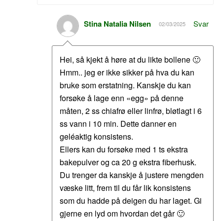
Stina Natalia Nilsen
Svar
02/03/2025
Hei, så kjekt å høre at du likte bollene 🙂
Hmm.. jeg er ikke sikker på hva du kan
bruke som erstatning. Kanskje du kan
forsøke å lage enn «egg» på denne
måten, 2 ss chiafrø eller linfrø, bløtlagt i 6
ss vann i 10 min. Dette danner en
geléaktig konsistens.
Ellers kan du forsøke med 1 ts ekstra
bakepulver og ca 20 g ekstra fiberhusk.
Du trenger da kanskje å justere mengden
væske litt, frem til du får lik konsistens
som du hadde på deigen du har laget. Gi
gjerne en lyd om hvordan det går 🙂