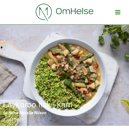
Lavkarbo fisk i karri
Av
Stina Natalia Nilsen
17/03/2021