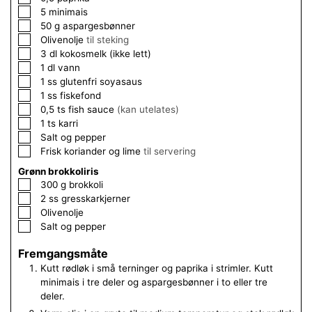
▢
5
minimais
▢
50
g
aspargesbønner
▢
Olivenolje
til steking
▢
3
dl
kokosmelk (ikke lett)
▢
1
dl
vann
▢
1
ss
glutenfri soyasaus
▢
1
ss
fiskefond
▢
0,5
ts
fish sauce
(kan utelates)
▢
1
ts
karri
▢
Salt og pepper
▢
Frisk koriander og lime
til servering
Grønn brokkoliris
▢
300
g
brokkoli
▢
2
ss
gresskarkjerner
▢
Olivenolje
▢
Salt og pepper
Fremgangsmåte
Kutt rødløk i små terninger og paprika i strimler. Kutt
minimais i tre deler og aspargesbønner i to eller tre
deler.