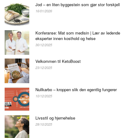
Jod – en liten byggestein som gjør stor forskjell
16/01/2026
Konferanse: Mat som medisin | Lær av ledende
eksperter innen kosthold og helse
30/12/2025
Velkommen til KetoBoost
23/12/2025
Nullkarbo – kroppen slik den egentlig fungerer
10/12/2025
Livsstil og hjernehelse
28/10/2025