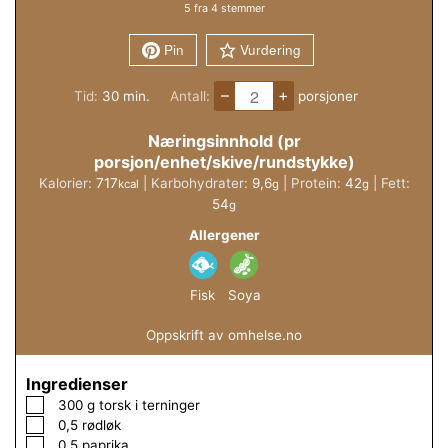
5
fra
4
stemmer
Pin
Vurdering
–
+
minutter
Tid:
30
min.
Antall:
porsjoner
Næringsinnhold (pr
porsjon/enhet/skive/rundstykke)
Kalorier:
717
|
Karbohydrater:
9,6
|
Protein:
42
|
Fett:
kcal
g
g
54
g
Allergener
Fisk
Soya
Oppskrift av omhelse.no
Ingredienser
▢
300
g
torsk i terninger
▢
0,5
rødløk
▢
0,5
paprika