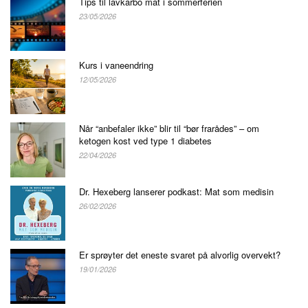
Tips til lavkarbo mat i sommerferien
23/05/2026
Kurs i vaneendring
12/05/2026
Når “anbefaler ikke” blir til “bør frarådes” – om
ketogen kost ved type 1 diabetes
22/04/2026
Dr. Hexeberg lanserer podkast: Mat som medisin
26/02/2026
Er sprøyter det eneste svaret på alvorlig overvekt?
19/01/2026