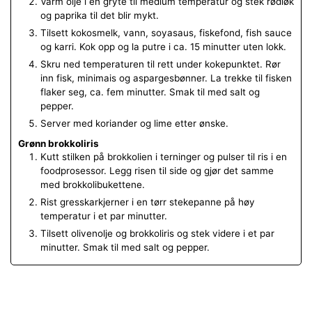
Varm olje i en gryte til medium temperatur og stek rødløk
og paprika til det blir mykt.
Tilsett kokosmelk, vann, soyasaus, fiskefond, fish sauce
og karri. Kok opp og la putre i ca. 15 minutter uten lokk.
Skru ned temperaturen til rett under kokepunktet. Rør
inn fisk, minimais og aspargesbønner. La trekke til fisken
flaker seg, ca. fem minutter. Smak til med salt og
pepper.
Server med koriander og lime etter ønske.
Grønn brokkoliris
Kutt stilken på brokkolien i terninger og pulser til ris i en
foodprosessor. Legg risen til side og gjør det samme
med brokkolibukettene.
Rist gresskarkjerner i en tørr stekepanne på høy
temperatur i et par minutter.
Tilsett olivenolje og brokkoliris og stek videre i et par
minutter. Smak til med salt og pepper.