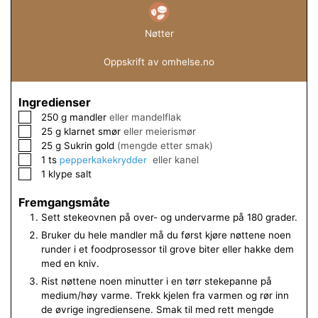
Nøtter
Oppskrift av omhelse.no
Ingredienser
▢
250
g
mandler
eller mandelflak
▢
25
g
klarnet smør
eller meierismør
▢
25
g
Sukrin gold
(mengde etter smak)
pepperkakekrydder
▢
1
ts
eller kanel
▢
1
klype
salt
Fremgangsmåte
Sett stekeovnen på over- og undervarme på 180 grader.
Bruker du hele mandler må du først kjøre nøttene noen
runder i et foodprosessor til grove biter eller hakke dem
med en kniv.
Rist nøttene noen minutter i en tørr stekepanne på
medium/høy varme. Trekk kjelen fra varmen og rør inn
de øvrige ingrediensene. Smak til med rett mengde