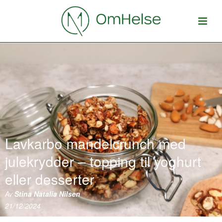
Lavkarbo mandelcrunch med
julekrydder – topping til yoghurt
eller desserter
Av
Stina Natalia Nilsen
21/12/2024