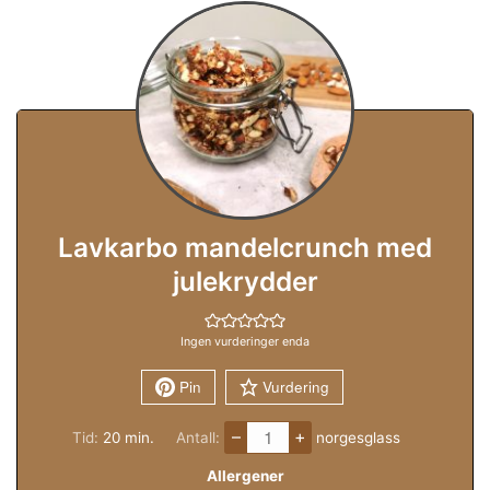
Lavkarbo mandelcrunch med
julekrydder
Ingen vurderinger enda
Pin
Vurdering
–
+
minutter
Tid:
20
min.
Antall:
norgesglass
Allergener