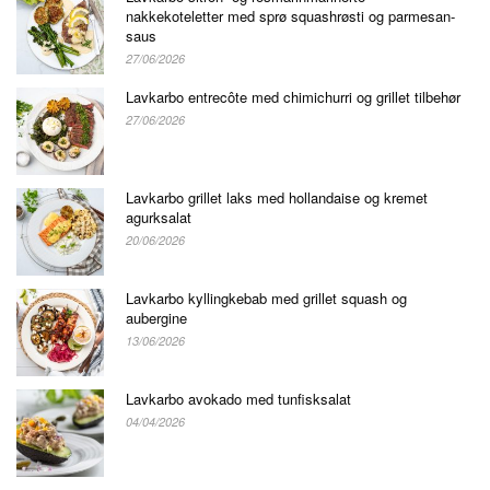
nakkekoteletter med sprø squashrøsti og parmesan-
saus
27/06/2026
Lavkarbo entrecôte med chimichurri og grillet tilbehør
27/06/2026
Lavkarbo grillet laks med hollandaise og kremet
agurksalat
20/06/2026
Lavkarbo kyllingkebab med grillet squash og
aubergine
13/06/2026
Lavkarbo avokado med tunfisksalat
04/04/2026