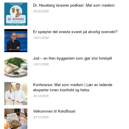
Dr. Hexeberg lanserer podkast: Mat som medisin
26/02/2026
Er sprøyter det eneste svaret på alvorlig overvekt?
19/01/2026
Jod – en liten byggestein som gjør stor forskjell
16/01/2026
Konferanse: Mat som medisin | Lær av ledende
eksperter innen kosthold og helse
30/12/2025
Velkommen til KetoBoost
23/12/2025