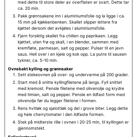
med dette til store deler av overflaten er svart. Dette tar
ca. 20 min.
Pakk grønnsakene inn i aluminiumsfolie og la ligge i ca.
15 min på kjøkkenbenken. Skallet slipper lettere fra
kjøttet dersom det avkjøles i aluminiumsfolie.
Fjern forsiktig skallet fra chilien og paprikaen. Legg
kjøttet, uten frø og skall, i en blender, sammen med
kremfløte, parmesan, salt og pepper. Pulser til en jevn
saus. Hell over i en kjele og kok opp. La putre til sausen
tykner, ca. 5-10 min.
Ovnsbakt kylling og grønnsaker
Sett stekeovnen på over- og undervarme på 200 grader.
Start med å snitte kyllingfiletene på langs. Fyll snittet
med kremost. Pensle filetene med olivenolje og krydre
med timian, salt og pepper. Pensle en ildfast form med
olivenolje før du legger filetene i formen.
Rens hvitløk og sjalottløk og del i grove biter. Legg dette
og hele cherrytomater i den ildfaste formen.
Stek på midterste rille i ovnen i 20-25 min, til kyllingen er
gjennomstekt.