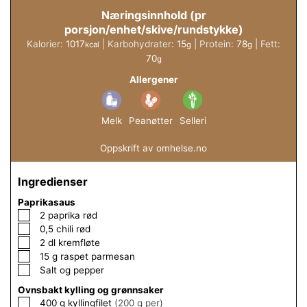
Næringsinnhold (pr
porsjon/enhet/skive/rundstykke)
Kalorier:
1017
|
Karbohydrater:
15
|
Protein:
78
|
Fett:
kcal
g
g
70
g
Allergener
Melk
Peanøtter
Selleri
Oppskrift av omhelse.no
Ingredienser
Paprikasaus
▢
2
paprika rød
▢
0,5
chili rød
▢
2
dl
kremfløte
▢
15
g
raspet parmesan
▢
Salt og pepper
Ovnsbakt kylling og grønnsaker
▢
400
g
kyllingfilet
(200 g per)