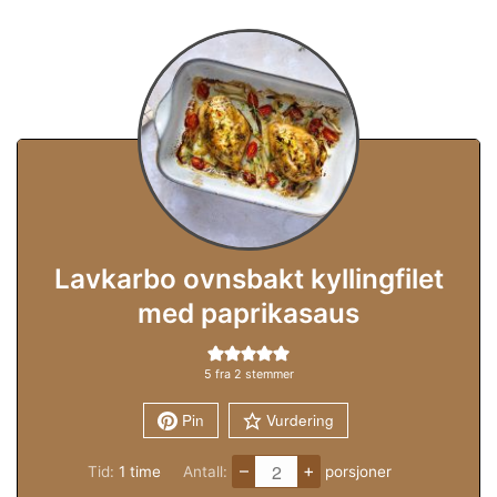
Lavkarbo ovnsbakt kyllingfilet
med paprikasaus
5
fra
2
stemmer
Pin
Vurdering
–
+
time
Tid:
1
time
Antall:
porsjoner