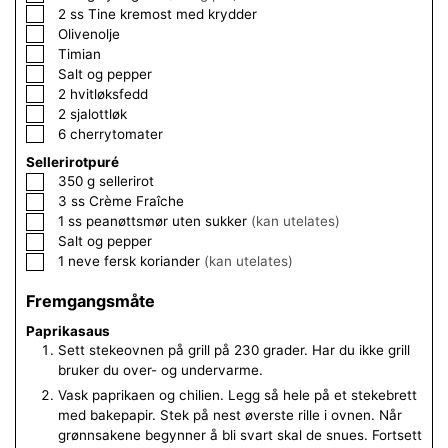
▢
2
ss
Tine kremost med krydder
▢
Olivenolje
▢
Timian
▢
Salt og pepper
▢
2
hvitløksfedd
▢
2
sjalottløk
▢
6
cherrytomater
Sellerirotpuré
▢
350
g
sellerirot
▢
3
ss
Crème Fraîche
▢
1
ss
peanøttsmør uten sukker
(kan utelates)
▢
Salt og pepper
▢
1
neve
fersk koriander
(kan utelates)
Fremgangsmåte
Paprikasaus
Sett stekeovnen på grill på 230 grader. Har du ikke grill
bruker du over- og undervarme.
Vask paprikaen og chilien. Legg så hele på et stekebrett
med bakepapir. Stek på nest øverste rille i ovnen. Når
grønnsakene begynner å bli svart skal de snues. Fortsett