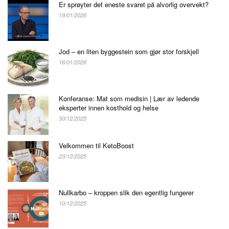
Er sprøyter det eneste svaret på alvorlig overvekt?
19/01/2026
Jod – en liten byggestein som gjør stor forskjell
16/01/2026
Konferanse: Mat som medisin | Lær av ledende
eksperter innen kosthold og helse
30/12/2025
Velkommen til KetoBoost
23/12/2025
Nullkarbo – kroppen slik den egentlig fungerer
10/12/2025