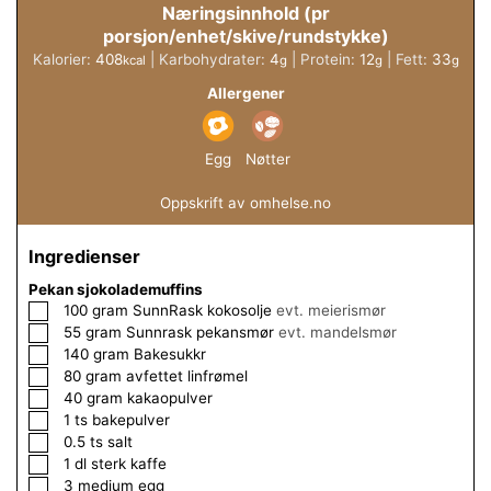
Næringsinnhold (pr
porsjon/enhet/skive/rundstykke)
Kalorier:
408
|
Karbohydrater:
4
|
Protein:
12
|
Fett:
33
kcal
g
g
g
Allergener
Egg
Nøtter
Oppskrift av omhelse.no
Ingredienser
Pekan sjokolademuffins
▢
100
gram
SunnRask kokosolje
evt. meierismør
▢
55
gram
Sunnrask pekansmør
evt. mandelsmør
▢
140
gram
Bakesukkr
▢
80
gram
avfettet linfrømel
▢
40
gram
kakaopulver
▢
1
ts
bakepulver
▢
0.5
ts
salt
▢
1
dl
sterk kaffe
▢
3
medium
egg