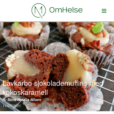
Lavkarbo sjokolademuffins med
kokoskaramell
Av
Stina Natalia Nilsen
11/07/2021