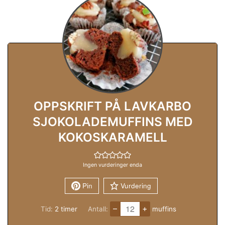
OPPSKRIFT PÅ LAVKARBO
SJOKOLADEMUFFINS MED
KOKOSKARAMELL
Ingen vurderinger enda
Pin
Vurdering
–
+
timer
Tid:
2
timer
Antall:
muffins