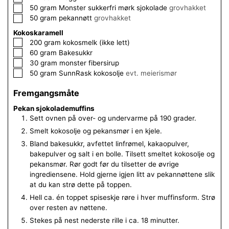
▢
50
gram
Monster sukkerfri mørk sjokolade
grovhakket
▢
50
gram
pekannøtt
grovhakket
Kokoskaramell
▢
200
gram
kokosmelk (ikke lett)
▢
60
gram
Bakesukkr
▢
30
gram
monster fibersirup
▢
50
gram
SunnRask kokosolje
evt. meierismør
Fremgangsmåte
Pekan sjokolademuffins
Sett ovnen på over- og undervarme på 190 grader.
Smelt kokosolje og pekansmør i en kjele.
Bland bakesukkr, avfettet linfrømel, kakaopulver,
bakepulver og salt i en bolle. Tilsett smeltet kokosolje og
pekansmør. Rør godt før du tilsetter de øvrige
ingrediensene. Hold gjerne igjen litt av pekannøttene slik
at du kan strø dette på toppen.
Hell ca. én toppet spiseskje røre i hver muffinsform. Strø
over resten av nøttene.
Stekes på nest nederste rille i ca. 18 minutter.