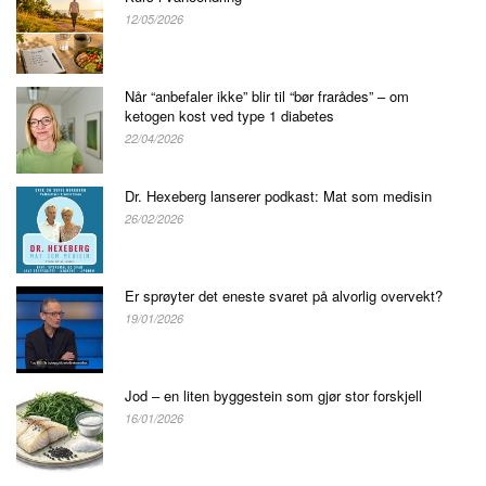
12/05/2026
Når “anbefaler ikke” blir til “bør frarådes” – om
ketogen kost ved type 1 diabetes
22/04/2026
Dr. Hexeberg lanserer podkast: Mat som medisin
26/02/2026
Er sprøyter det eneste svaret på alvorlig overvekt?
19/01/2026
Jod – en liten byggestein som gjør stor forskjell
16/01/2026