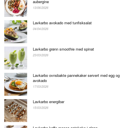
aubergine
13/06/2026
Lavkarbo avokado med tunfisksalat
04/04/2026
Lavkarbo grønn smoothie med spinat
23/03/2026
Lavkarbo ovnsbakte pannekaker servert med egg og
avokado
17/03/2026
Lavkarbo energibar
15/03/2026
Lavkarbo kaffe mocca ostekake i glass