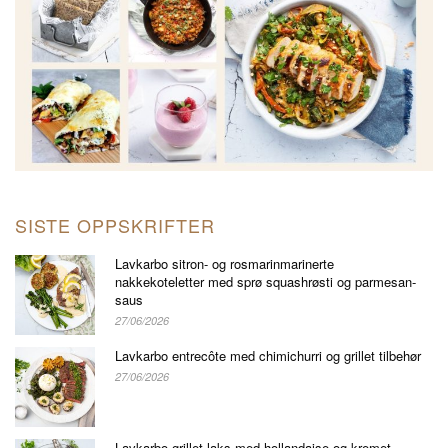
SISTE OPPSKRIFTER
Lavkarbo sitron- og rosmarinmarinerte
nakkekoteletter med sprø squashrøsti og parmesan-
saus
27/06/2026
Lavkarbo entrecôte med chimichurri og grillet tilbehør
27/06/2026
Lavkarbo grillet laks med hollandaise og kremet