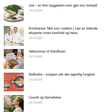
Jod – en liten byggestein som gjør stor forskjell
16/01/2026
Konferanse: Mat som medisin | Lær av ledende
eksperter innen kosthold og helse
30/12/2025
Velkommen til KetoBoost
23/12/2025
Nullkarbo – kroppen slik den egentlig fungerer
10/12/2025
Livsstil og hjernehelse
28/10/2025