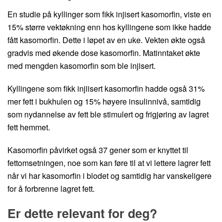
En studie på kyllinger som fikk injisert kasomorfin, viste en
15% større vektøkning enn hos kyllingene som ikke hadde
fått kasomorfin. Dette i løpet av en uke. Vekten økte også
gradvis med økende dose kasomorfin. Matinntaket økte
med mengden kasomorfin som ble injisert.
Kyllingene som fikk injiisert kasomorfin hadde også 31%
mer fett i bukhulen og 15% høyere insulinnivå, samtidig
som nydannelse av fett ble stimulert og frigjøring av lagret
fett hemmet.
Kasomorfin påvirket også 37 gener som er knyttet til
fettomsetningen, noe som kan føre til at vi lettere lagrer fett
når vi har kasomorfin i blodet og samtidig har vanskeligere
for å forbrenne lagret fett.
Er dette relevant for deg?