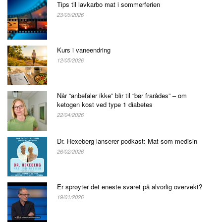
Tips til lavkarbo mat i sommerferien
23/05/2026
Kurs i vaneendring
12/05/2026
Når “anbefaler ikke” blir til “bør frarådes” – om
ketogen kost ved type 1 diabetes
22/04/2026
Dr. Hexeberg lanserer podkast: Mat som medisin
26/02/2026
Er sprøyter det eneste svaret på alvorlig overvekt?
19/01/2026