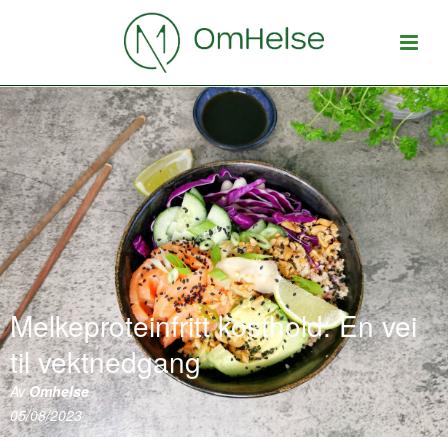
Melkeproteinfritt kosthold: En vei
til vektnedgang
Av
Omhelse
05/08/2023