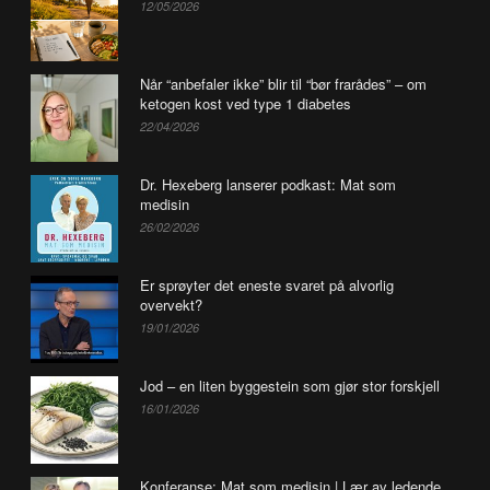
12/05/2026
Når “anbefaler ikke” blir til “bør frarådes” – om
ketogen kost ved type 1 diabetes
22/04/2026
Dr. Hexeberg lanserer podkast: Mat som
medisin
26/02/2026
Er sprøyter det eneste svaret på alvorlig
overvekt?
19/01/2026
Jod – en liten byggestein som gjør stor forskjell
16/01/2026
Konferanse: Mat som medisin | Lær av ledende