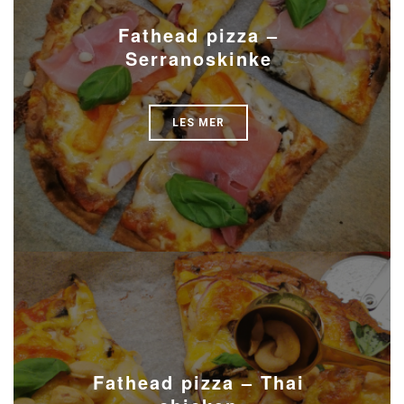
Fathead pizza –
Serranoskinke
LES MER
Fathead pizza – Thai