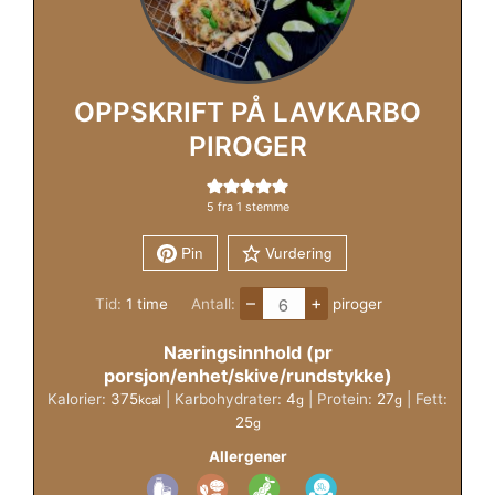
OPPSKRIFT PÅ LAVKARBO
PIROGER
5
fra 1 stemme
Pin
Vurdering
–
+
time
Tid:
1
time
Antall:
piroger
Næringsinnhold (pr
porsjon/enhet/skive/rundstykke)
Kalorier:
375
|
Karbohydrater:
4
|
Protein:
27
|
Fett:
kcal
g
g
25
g
Allergener