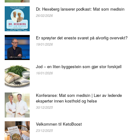
Dr. Hexeberg lanserer podkast: Mat som medisin
26/02/2026
Er sprøyter det eneste svaret på alvorlig overvekt?
19/01/2026
Jod – en liten byggestein som gjør stor forskjell
16/01/2026
Konferanse: Mat som medisin | Lær av ledende
eksperter innen kosthold og helse
30/12/2025
Velkommen til KetoBoost
23/12/2025