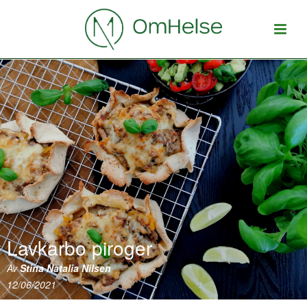
Lavkarbo piroger
Av
Stina Natalia Nilsen
12/06/2021