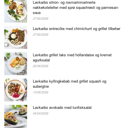
Lavkarbo sitron- og rosmarinmarinerte
nakkekoteletter med sprø squashrøsti og parmesan-
saus
27/06/2026
Lavkarbo entrecôte med chimichurri og grillet tilbehør
27/06/2026
Lavkarbo grillet laks med hollandaise og kremet
agurksalat
20/06/2026
Lavkarbo kyllingkebab med grillet squash og
aubergine
13/06/2026
Lavkarbo avokado med tunfisksalat
04/04/2026