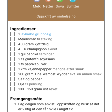
Melk
Nøtter
Soya
Sulfitter
Oppskrift av omhelse.no
Ingredienser
lavkarbo grunndeig
▢
1
▢
Meierismør
til steking
▢
400
gram
kjøttdeig
▢
4 - 6
champignon
skivet
▢
1
gul paprika
terninger
▢
2
ts
glutenfri soyasaus
▢
1
ts
paprikapulver
▢
1
krm
kajennepepper
mengde etter smak
▢
200
gram
Tine kremost krydder
evt. en annen smak
▢
Salt og pepper
▢
Olje
til pensling
▢
100 - 150
gram
ost
revet
Fremgangsmåte
Lag deigen som anvist i oppskriften og husk at det
er viktig at den får hvile i angitt tid.